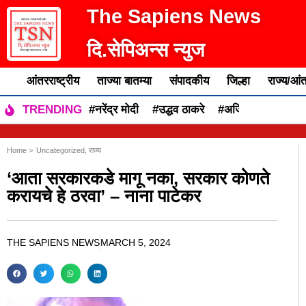
The Sapiens News
दि.सेपिअन्स न्युज
आंतरराष्ट्रीय
ताज्या बातम्या
संपादकीय
जिल्हा
राज्य/आंत
#नरेंद्र मोदी
#उद्धव ठाकरे
#अजित पवार
#एकन
TRENDING
Home >
Uncategorized
,
राज्य
‘आता सरकारकडे मागू नका, सरकार कोणते
करायचे हे ठरवा’ – नाना पाटेकर
THE SAPIENS NEWS
MARCH 5, 2024