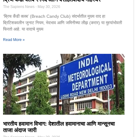
The Sapiens News
May 30, 2026
‘ब्रिच कँडी क्लब’ (Breach Candy Club) संदर्भातील मुख्य वाद हा
ब्रिटिशकालीन जुनाट नियम, भेदभाव आणि जमिनीच्या लीझ (करार) या मुद्द्यांभोवती
फिरतो आहे. ​या वादाचे मुख्य
Read More »
भारतीय हवामान विभाग: देशातील हवामानाचा आणि मान्सूनचा
ताजा अंदाज जारी