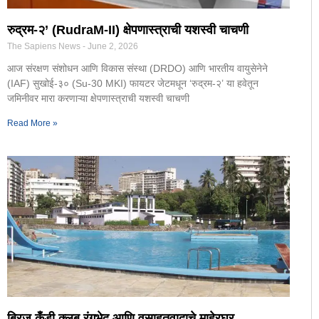
रुद्रम-२’ (RudraM-II) क्षेपणास्त्राची यशस्वी चाचणी
The Sapiens News
June 2, 2026
आज संरक्षण संशोधन आणि विकास संस्था (DRDO) आणि भारतीय वायुसेनेने
(IAF) सुखोई-३० (Su-30 MKI) फायटर जेटमधून ‘रुद्रम-२’ या हवेतून
जमिनीवर मारा करणाऱ्या क्षेपणास्त्राची यशस्वी चाचणी
Read More »
ब्रिज कँडी क्लब रंगभेद आणि वसाहतवादाचे माहेरघर