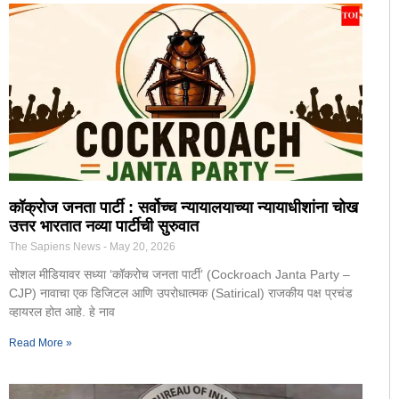
कॉक्रोज जनता पार्टी : सर्वोच्च न्यायालयाच्या न्यायाधीशांना चोख
उत्तर भारतात नव्या पार्टीची सुरुवात
The Sapiens News
May 20, 2026
सोशल मीडियावर सध्या ‘कॉकरोच जनता पार्टी’ (Cockroach Janta Party –
CJP) नावाचा एक डिजिटल आणि उपरोधात्मक (Satirical) राजकीय पक्ष प्रचंड
व्हायरल होत आहे. हे नाव
Read More »