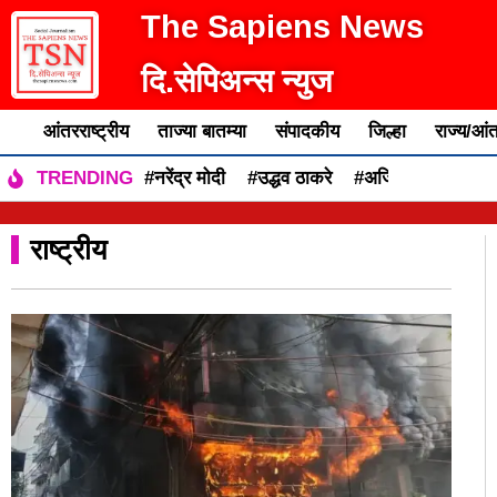
The Sapiens News
दि.सेपिअन्स न्युज
आंतरराष्ट्रीय
ताज्या बातम्या
संपादकीय
जिल्हा
राज्य/आंत
#नरेंद्र मोदी
#उद्धव ठाकरे
#अजित पवार
#एकन
TRENDING
राष्ट्रीय