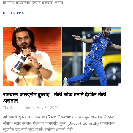
विभागीय कारवाईच्या रूपाने चुकवावी लागेल
Read More »
रामचरण जसप्रीत बुमराह : मोठी लोक मनाने देखील मोठी
असतात
The Sapiens News
May 24, 2026
दाक्षिणात्य सुपरस्टार रामचरण (Ram Charan) यांच्याकडून भारतीय क्रिकेट
संघाचा स्टार वेगवान गोलंदाज जसप्रीत बुमरा (Jasprit Bumrah) याच्याबाबत
नुकतीच एक मोठी चूक झाली. ​त्यांच्या आगामी ‘पेद्दी’