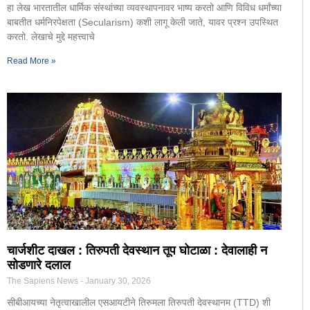
हा लेख भारतातील धार्मिक संस्थांच्या व्यवस्थापनावर भाष्य करतो आणि विविध धर्मांच्या
बाबतीत धर्मनिरपेक्षता (Secularism) कशी लागू केली जाते, यावर प्रश्न उपस्थित
करतो. लेखाचे मुद्दे महत्त्वाचे
Read More »
चार्जशीट दाखल : तिरुपती देवस्थान तूप घोटाळा : देवालाही न
सोडणारे दलाल
The Sapiens News
January 30, 2026
सीबीआयच्या नेतृत्वाखालील एसआयटीने तिरुमला तिरुपती देवस्थानम (TTD) शी