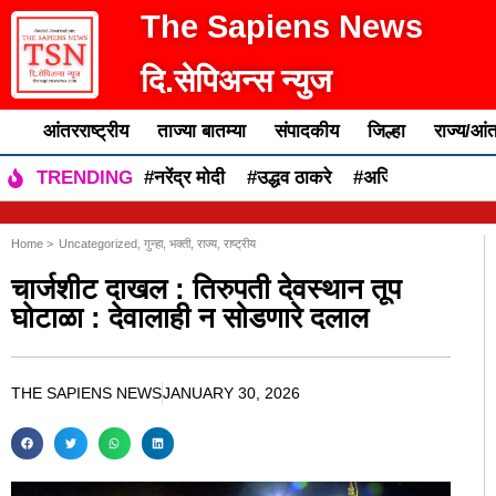
The Sapiens News
दि.सेपिअन्स न्युज
आंतरराष्ट्रीय
ताज्या बातम्या
संपादकीय
जिल्हा
राज्य/आंत
#नरेंद्र मोदी
#उद्धव ठाकरे
#अजित पवार
#एकन
TRENDING
Home >
Uncategorized
,
गुन्हा
,
भक्ती
,
राज्य
,
राष्ट्रीय
चार्जशीट दाखल : तिरुपती देवस्थान तूप
घोटाळा : देवालाही न सोडणारे दलाल
THE SAPIENS NEWS
JANUARY 30, 2026