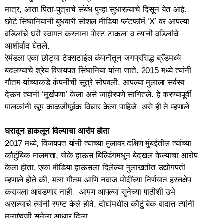
मात्र, आता पिता-पुत्राचे संबंध पुन्हा सुधारल्याचे दिसून येत आहे.
छोटे सिंघानियानी बुधवारी सोशल मीडिया प्लॅटफॉर्म ‘X’ वर आपल्या
वडिलांचे घरी स्वागत करताना पोस्ट टाकला व त्यांनी वडिलांचे
आशीर्वाद घेतले.
रेमंडला एका छोट्या टेक्सटाईल कंपनीतून जगप्रसिद्ध ब्रँडमध्ये
बदलण्याचे श्रेय विजयपत सिंघानिया यांना जाते. 2015 मध्ये त्यांनी
गौतम यांच्याकडे कंपनीची सूत्रे सोपवली. आपल्या मुलाला सर्वस्व
देऊन त्यांनी ‘मूर्खपणा’ केला असे जाहीरपणे सांगितले. हे करण्यापूर्वी
पालकांनी खूप काळजीपूर्वक विचार केला पाहिजे. असे ही ते म्हणाले.
घरातून हाकलून दिल्याचा आरोप होता
2017 मध्ये, विजयपत यांनी त्याच्या मुलावर दक्षिण मुंबईतील त्यांच्या
कौटुंबिक मालमत्ता, जेके हाऊस बिल्डिंगमधून बेदखल केल्याचा आरोप
केला होता. एका मीडिया हाऊसला दिलेल्या मुलाखतीत उद्योगपती
म्हणाले होते की, मला गौतम आणि नवाज मोदींच्या निर्णयात हस्तक्षेप
करायला आवडणार नाही. आपण आपल्या सुनेच्या पाठीशी उभे
असल्याचे त्यांनी स्पष्ट केले होते. दोघांमधील कौटुंबिक वादात त्यांनी
मुलाऐवजी सुनेला आधार दिला.