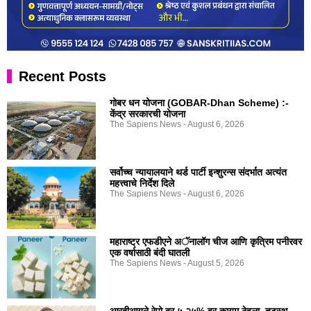
Recent Posts
गोबर धन योजना (GOBAR-Dhan Scheme) :-
केंद्र सरकारची योजना
The Sapiens News
August 6, 2026
सर्वोच्च न्यायालयाने थर्ड पार्टी इन्शुरन्स संदर्भात अत्यंत
महत्त्वाचे निर्देश दिले
The Sapiens News
August 6, 2026
महाराष्ट्र एफडीएने अॅनालॉग चीज आणि कृत्रिम पनीरवर
एक वर्षासाठी बंदी घातली
The Sapiens News
August 5, 2026
आरबीआयने रेपो दर ५.२५% वर कायम ठेवला, तटस्थ