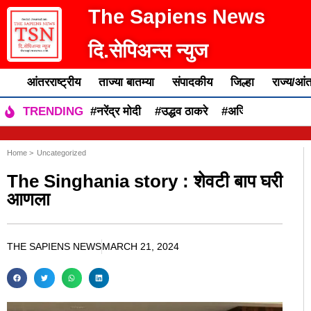
The Sapiens News
दि.सेपिअन्स न्युज
आंतरराष्ट्रीय
ताज्या बातम्या
संपादकीय
जिल्हा
राज्य/आंत
#नरेंद्र मोदी
#उद्धव ठाकरे
#अजित पवार
#एकन
TRENDING
Home >
Uncategorized
The Singhania story : शेवटी बाप घरी
आणला
THE SAPIENS NEWS
MARCH 21, 2024