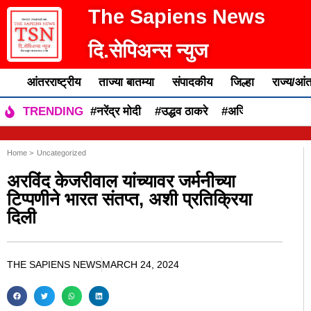
The Sapiens News
दि.सेपिअन्स न्युज
आंतरराष्ट्रीय
ताज्या बातम्या
संपादकीय
जिल्हा
राज्य/आंत
#नरेंद्र मोदी
#उद्धव ठाकरे
#अजित पवार
#एकन
TRENDING
Home >
Uncategorized
अरविंद केजरीवाल यांच्यावर जर्मनीच्या
टिप्पणीने भारत संतप्त, अशी प्रतिक्रिया
दिली
THE SAPIENS NEWS
MARCH 24, 2024