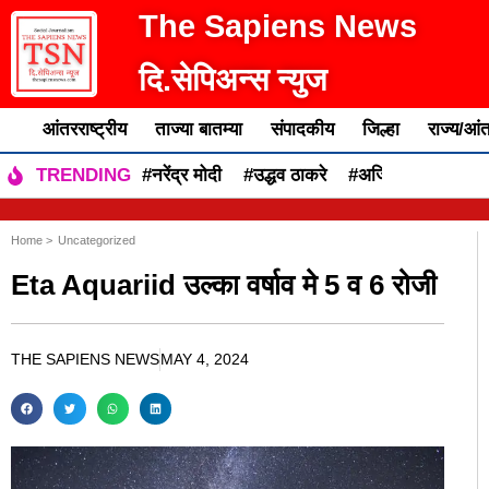
The Sapiens News
दि.सेपिअन्स न्युज
आंतरराष्ट्रीय
ताज्या बातम्या
संपादकीय
जिल्हा
राज्य/आंत
#नरेंद्र मोदी
#उद्धव ठाकरे
#अजित पवार
#एकन
TRENDING
Home >
Uncategorized
Eta Aquariid उल्का वर्षाव मे 5 व 6 रोजी
THE SAPIENS NEWS
MAY 4, 2024