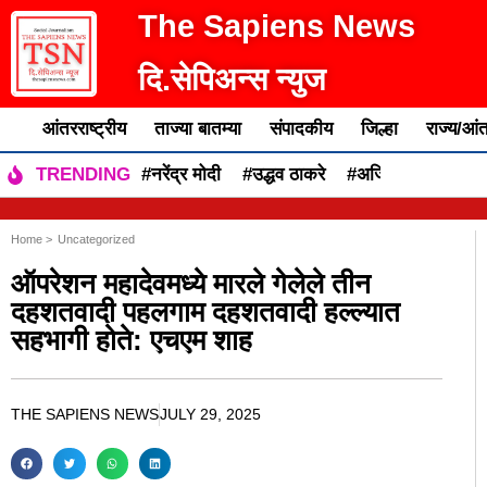
The Sapiens News
दि.सेपिअन्स न्युज
आंतरराष्ट्रीय
ताज्या बातम्या
संपादकीय
जिल्हा
राज्य/आंत
#नरेंद्र मोदी
#उद्धव ठाकरे
#अजित पवार
#एकन
TRENDING
Home >
Uncategorized
ऑपरेशन महादेवमध्ये मारले गेलेले तीन
दहशतवादी पहलगाम दहशतवादी हल्ल्यात
सहभागी होते: एचएम शाह
THE SAPIENS NEWS
JULY 29, 2025