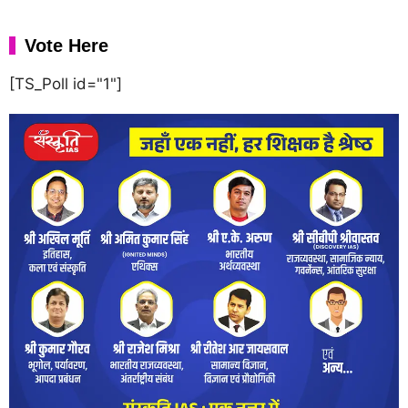
Vote Here
[TS_Poll id="1"]