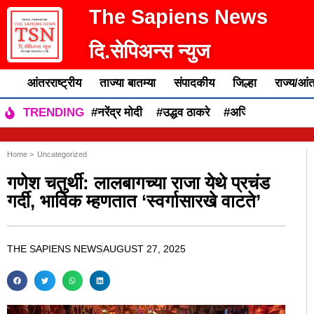
The Sapiens News
दि.सेपिअन्स न्युज
आंतरराष्ट्रीय
ताज्या बातम्या
संपादकीय
जिल्हा
राज्य/आंत
#नरेंद्र मोदी
#उद्धव ठाकरे
#अजित पवार
#एकन
TRENDING
Home >
Uncategorized
गणेश चतुर्थी: लालबागच्या राजा येथे प्रचंड
गर्दी, भाविक म्हणतात ‘स्वर्गासारखे वाटते’
THE SAPIENS NEWS
AUGUST 27, 2025