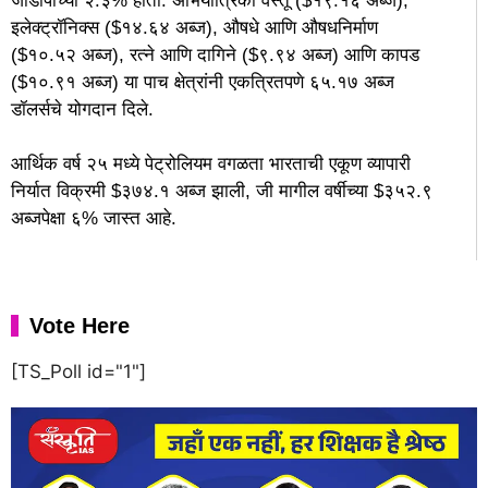
जीडीपीच्या २.३% होता. अभियांत्रिकी वस्तू ($१९.१६ अब्ज),
इलेक्ट्रॉनिक्स ($१४.६४ अब्ज), औषधे आणि औषधनिर्माण
($१०.५२ अब्ज), रत्ने आणि दागिने ($९.९४ अब्ज) आणि कापड
($१०.९१ अब्ज) या पाच क्षेत्रांनी एकत्रितपणे ६५.१७ अब्ज
डॉलर्सचे योगदान दिले.
आर्थिक वर्ष २५ मध्ये पेट्रोलियम वगळता भारताची एकूण व्यापारी
निर्यात विक्रमी $३७४.१ अब्ज झाली, जी मागील वर्षीच्या $३५२.९
अब्जपेक्षा ६% जास्त आहे.
Vote Here
[TS_Poll id="1"]