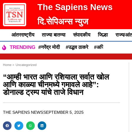
The Sapiens News
दि.सेपिअन्स न्युज
आंतरराष्ट्रीय
ताज्या बातम्या
संपादकीय
जिल्हा
राज्य/आंत
#नरेंद्र मोदी
#उद्धव ठाकरे
#अजित पवार
#एकन
TRENDING
Home >
Uncategorized
“आम्ही भारत आणि रशियाला सर्वात खोल
आणि काळ्या चीनमध्ये गमावले आहे”:
डोनाल्ड ट्रम्प यांचे ताजे विधान
THE SAPIENS NEWS
SEPTEMBER 5, 2025