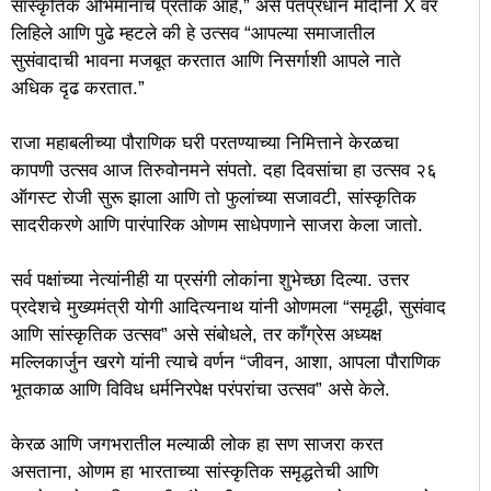
सांस्कृतिक अभिमानाचे प्रतीक आहे,” असे पंतप्रधान मोदींनी X वर
लिहिले आणि पुढे म्हटले की हे उत्सव “आपल्या समाजातील
सुसंवादाची भावना मजबूत करतात आणि निसर्गाशी आपले नाते
अधिक दृढ करतात.”
राजा महाबलीच्या पौराणिक घरी परतण्याच्या निमित्ताने केरळचा
कापणी उत्सव आज तिरुवोनमने संपतो. दहा दिवसांचा हा उत्सव २६
ऑगस्ट रोजी सुरू झाला आणि तो फुलांच्या सजावटी, सांस्कृतिक
सादरीकरणे आणि पारंपारिक ओणम साधेपणाने साजरा केला जातो.
सर्व पक्षांच्या नेत्यांनीही या प्रसंगी लोकांना शुभेच्छा दिल्या. उत्तर
प्रदेशचे मुख्यमंत्री योगी आदित्यनाथ यांनी ओणमला “समृद्धी, सुसंवाद
आणि सांस्कृतिक उत्सव” असे संबोधले, तर काँग्रेस अध्यक्ष
मल्लिकार्जुन खरगे यांनी त्याचे वर्णन “जीवन, आशा, आपला पौराणिक
भूतकाळ आणि विविध धर्मनिरपेक्ष परंपरांचा उत्सव” असे केले.
केरळ आणि जगभरातील मल्याळी लोक हा सण साजरा करत
असताना, ओणम हा भारताच्या सांस्कृतिक समृद्धतेची आणि