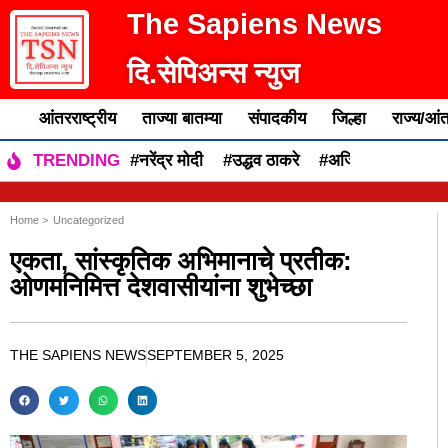
The Sapiens News
दि.सेपिअन्स न्युज
आंतरराष्ट्रीय
ताज्या बातम्या
संपादकीय
जिल्हा
राज्य/आंत
#नरेंद्र मोदी
#उद्धव ठाकरे
#अजित पवार
#एकन
TRENDING
Home >
Uncategorized
एकता, सांस्कृतिक अभिमानाचे प्रतीक:
ओणमनिमित्त देशवासीयांना शुभेच्छा
THE SAPIENS NEWS
SEPTEMBER 5, 2025