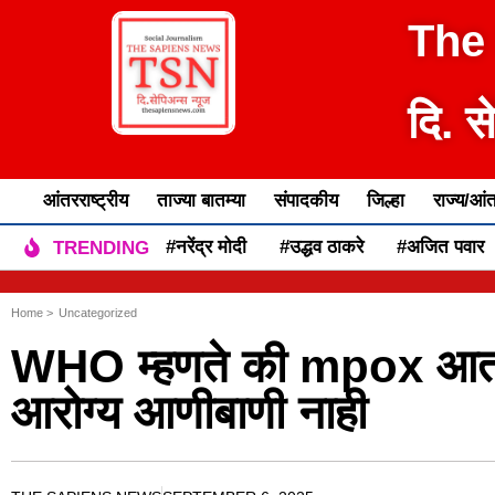
The
दि. स
आंतरराष्ट्रीय
ताज्या बातम्या
संपादकीय
जिल्हा
राज्य/आंत
#नरेंद्र मोदी
#उद्धव ठाकरे
#अजित पवार
TRENDING
Home >
Uncategorized
WHO म्हणते की mpox आता
आरोग्य आणीबाणी नाही