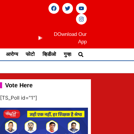
DOwnload Our
App
आरोग्य
फोटो
व्हिडीओ
गुन्हा
Vote Here
[TS_Poll id="1"]