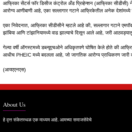
आफ्रिका सेंटर्स फॉर डिसीज कंट्रोल अँड प्रिव्हेन्शन (आफ्रिका सीडीसी) 
आरोग्य आणीबाणी आहे, एका सल्लागार गटाने आफ्रिकेतील अनेक देशांमध्य
एका निवेदनात, आफ्रिका सीडीसीने म्हटले आहे की, सल्लागार गटाने एमपॉक्
झांबिया आणि टांझानियामध्ये वाढ झाल्याचे दिसून आले आहे, जरी आठवड्यात
गेल्या वर्षी ऑगस्टमध्ये डब्ल्यूएचओने अधिकृतपणे घोषित केले होते की आफ्रिके
आधीच PHEIC मध्ये बदलला आहे, जो जागतिक आरोग्य प्राधिकरण जारी करू
(आयएएनएस)
About Us
हे वृत्त संकेतस्थळ एक माध्यम आहे. आमच्या समाजसेवेचे