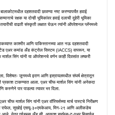
 बालाकोटमधील दहशतवादी छावण्या नष्ट करण्यापर्यंत हवाई
मानाचे रक्षक या दोन्ही भूमिकांवर हवाई दलाची दुहेरी भूमिका
यारीची वाढती संस्कृती लक्षात घेऊन त्यांनी ऑपरेशनल प्लॅनमध्ये
े पाकव्याप्त काश्मीर आणि पाकिस्तानच्या आत नऊ दहशतवादी
ग्रेटेड एअर कमांड अँड कंट्रोल सिस्टम (IACCS) वापरून, या
ार्शल सिंग यांनी या ऑपरेशनचे वर्णन काही दिवसांत लष्करी
, विशेषतः जूनमध्ये इराण आणि इस्रायलमधील संघर्ष क्षेत्रातून
ही प्रकाश टाकण्यात आला. एअर चीफ मार्शल सिंग यांनी अनेकदा
णि करुणेने पार पाडल्या त्यावर भर दिला.
 चीफ मार्शल सिंग यांनी एअर वॉरियर्सच्या मार्च पास्टचे निरीक्षण
मध्ये राफेल, सुखोई एसयू-३०एमकेआय, मिग-२९ आणि अलीकडेच
ात आले. नेत्र एईडब्ल्यू अँड सी, आकाश सरफेस-टू-एअर मिसाईल