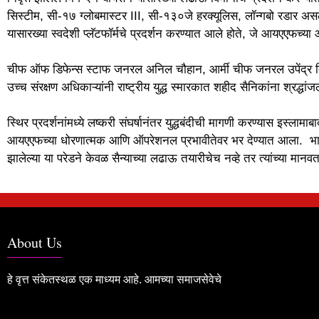
सिस्टीम, सी-१७ ग्लोबमास्टर III, सी-१३०जे हरक्यूलिस, लॉन्गबो रडार असल
यासारख्या स्वदेशी प्लॅटफॉर्मचे प्रदर्शन करण्यात आले होते, जे आयएएफच्य
चीफ ऑफ डिफेन्स स्टाफ जनरल अनिल चौहान, आर्मी चीफ जनरल उपेंद्र द्वि
उच्च संरक्षण अधिकाऱ्यांनी राष्ट्रीय युद्ध स्मारकात शहीद सैनिकांना श्रद्धा
स्थिर प्रदर्शनांमध्ये लष्करी संघर्षानंतर युद्धबंदीची मागणी करण्यास इस्लाम
आयएएफच्या धोरणात्मक आणि ऑपरेशनल प्रभावीतेवर भर देण्यात आला. भारताच
झालेल्या या परेडने केवळ सैन्याच्या लढाऊ तयारीचेच नव्हे तर त्यांच्या मान
About Us
हे वृत्त संकेतस्थळ एक माध्यम आहे. आमच्या समाजसेवेचे