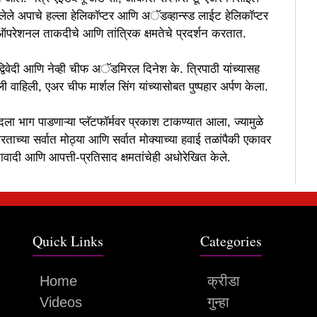
ेले अपाचे हल्ला हेलिकॉप्टर आणि अॅडव्हान्स्ड लाईट हेलिकॉप्टर
ा ऑपरेशनल ताकदीचे आणि तांत्रिक क्षमतेचे प्रदर्शन करतात.
वेदी आणि नेव्ही चीफ अॅडमिरल दिनेश के. त्रिपाठी यांच्यासह
ंजली वाहिली, एअर चीफ मार्शल सिंग यांच्यासोबत पुष्पहार अर्पण केला.
ाबादला भाग पाडणाऱ्या प्लॅटफॉर्मवर प्रकाश टाकण्यात आला, ज्यामुळे
्या सर्वात मोठ्या आणि सर्वात मोक्याच्या हवाई तळांपैकी एकावर
वतावादी आणि आपत्ती-प्रतिसाद क्षमतांचेही अधोरेखित केले.
Quick Links
Categories
Home
क्रीडा
Videos
गुन्हा