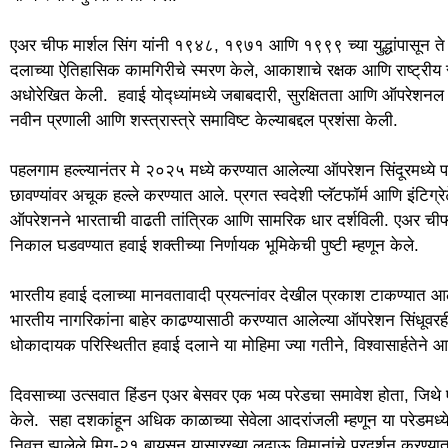
एअर चीफ मार्शल सिंग यांनी १९४८, १९७१ आणि १९९९ च्या युद्धांपासून ते
दलाच्या ऐतिहासिक कामगिरीचे स्मरण केले, आकाशाचे रक्षक आणि राष्ट्रीय सन्
अधोरेखित केली. हवाई योद्ध्यांमध्ये जबाबदारी, सुरक्षितता आणि ऑपरेशनल त
नवीन प्रणाली आणि शस्त्रास्त्रे समाविष्ट केल्याबद्दल प्रशंसा केली.
पहलगाम हल्ल्यानंतर मे २०२५ मध्ये करण्यात आलेल्या ऑपरेशन सिंदूरमध्य
छावण्यांवर अचूक हल्ले करण्यात आले. प्रगत स्वदेशी प्लॅटफॉर्म आणि इंटि
ऑपरेशनने भारताची वाढती तांत्रिक आणि सामरिक धार दर्शविली. एअर चीफ म
निकाल घडवण्यात हवाई शक्तीच्या निर्णायक भूमिकेची पुष्टी म्हणून केले.
भारतीय हवाई दलाच्या मानवतावादी प्रयत्नांवर देखील प्रकाश टाकण्यात आला
भारतीय नागरिकांना बाहेर काढण्यासाठी करण्यात आलेल्या ऑपरेशन सिंधूवर
धोकादायक परिस्थितीत हवाई दलाने या मोहिमा ज्या गतीने, विश्वासार्हतेने आ
दिवसाच्या उत्सवात हिंडन एअर बेसवर एक भव्य परेडचा समावेश होता, जिथे एअर
केले. सहा दशकांहून अधिक काळाच्या सेवेला आदरांजली म्हणून या परेड
निवृत्त झालेले मिग-२१ बायसन यासारख्या लढाऊ विमानांचे प्रदर्शन करण्य