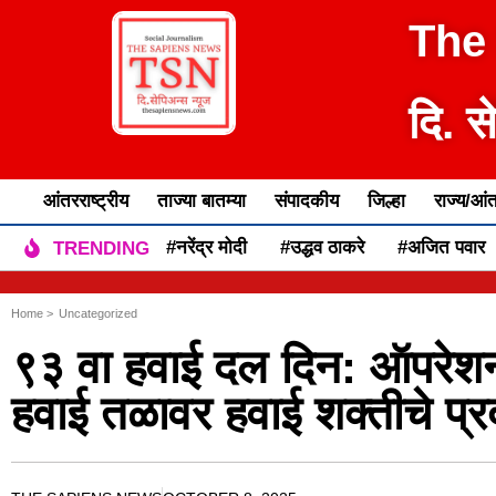
The
दि. स
आंतरराष्ट्रीय
ताज्या बातम्या
संपादकीय
जिल्हा
राज्य/आंत
#नरेंद्र मोदी
#उद्धव ठाकरे
#अजित पवार
TRENDING
Home >
Uncategorized
९३ वा हवाई दल दिन: ऑपरेशन 
हवाई तळावर हवाई शक्तीचे प्र