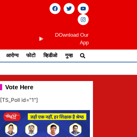
DOwnload Our
App
आरोग्य
फोटो
व्हिडीओ
गुन्हा
Vote Here
[TS_Poll id="1"]