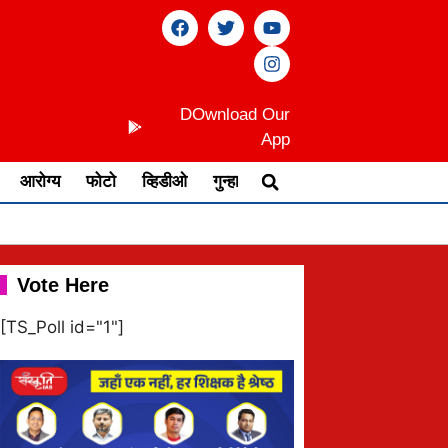
DOwnload Our
App
आरोग्य
फोटो
व्हिडीओ
गुन्हा
Vote Here
[TS_Poll id="1"]