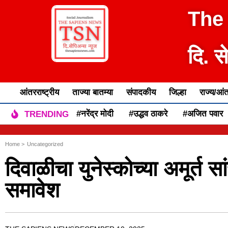
The
दि. स
आंतरराष्ट्रीय
ताज्या बातम्या
संपादकीय
जिल्हा
राज्य/आंत
#नरेंद्र मोदी
#उद्धव ठाकरे
#अजित पवार
TRENDING
Home >
Uncategorized
दिवाळीचा युनेस्कोच्या अमूर्त 
समावेश