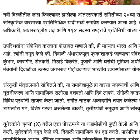
नवी दिल्लीतील लाल किल्ल्यावर झालेल्या आंतरसरकारी समितीच्या २०व्या सत्
सांस्कृतिक वारशाच्या प्रातिनिधिक यादी’मध्ये समावेश करण्यात आला आहे. केंद
अधिकारी, आंतरराष्ट्रीय तज्ञ आणि १९४ सदस्य राष्ट्रांचे प्रतिनिधी यांच्य
उपस्थितांना संबोधित करताना शेखावत म्हणाले की, ही मान्यता भारत आणि
आहे. त्यांनी नमूद केले की, दिवाळी अंधाराकडून प्रकाशाकडे जाण्याचा संदेश
कुंभार, कारागीर, शेतकरी, मिठाई विक्रेते, पुजारी आणि घरांची भूमिका अधोर
मंत्र्यांनी दिवाळीचा उत्सव जगभरात पोहोचवण्यात भारतीय डायस्पोराच्या योग
संस्कृती मंत्रालयाने सांगितले की, या समावेशामुळे हा वारसा जपण्याची आणि 
नूतनीकरण आणि सामाजिक सलोखा दर्शवतो आणि दिवे लावणे, रांगोळी काढणे,
विविध प्रथांनी साजरा केला जातो. संगीत नाटक अकादमीने तयार केलेल्या य
डायस्पोरा गट, विशेष गरजा असलेल्या व्यक्ती, तृतीयपंथी समुदाय आणि सांस
युनेस्कोने ‘एक्स’ (X) वरील एका पोस्टमध्ये या घडामोडीची पुष्टी केली आण
केली. युनेस्कोने नमूद केले की, दिवाळी सामाजिक बंध दृढ करते, पारंपरिक ह
उपजीविकेला आधार, लैंगिक समानता आणि सांस्कृतिक शिक्षण यासह अनेक शाश्