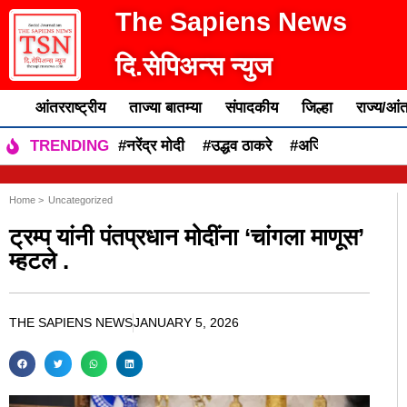
The Sapiens News
दि.सेपिअन्स न्युज
आंतरराष्ट्रीय
ताज्या बातम्या
संपादकीय
जिल्हा
राज्य/आंत
#नरेंद्र मोदी
#उद्धव ठाकरे
#अजित पवार
#एकन
TRENDING
Home >
Uncategorized
ट्रम्प यांनी पंतप्रधान मोदींना ‘चांगला माणूस’
म्हटले .
THE SAPIENS NEWS
JANUARY 5, 2026