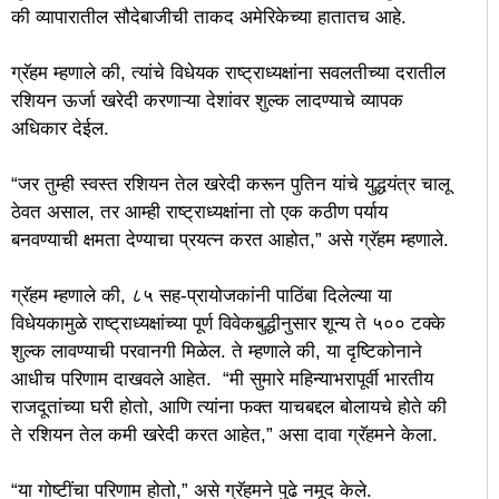
की व्यापारातील सौदेबाजीची ताकद अमेरिकेच्या हातातच आहे.
ग्रॅहम म्हणाले की, त्यांचे विधेयक राष्ट्राध्यक्षांना सवलतीच्या दरातील
रशियन ऊर्जा खरेदी करणाऱ्या देशांवर शुल्क लादण्याचे व्यापक
अधिकार देईल.
“जर तुम्ही स्वस्त रशियन तेल खरेदी करून पुतिन यांचे युद्धयंत्र चालू
ठेवत असाल, तर आम्ही राष्ट्राध्यक्षांना तो एक कठीण पर्याय
बनवण्याची क्षमता देण्याचा प्रयत्न करत आहोत,” असे ग्रॅहम म्हणाले.
ग्रॅहम म्हणाले की, ८५ सह-प्रायोजकांनी पाठिंबा दिलेल्या या
विधेयकामुळे राष्ट्राध्यक्षांच्या पूर्ण विवेकबुद्धीनुसार शून्य ते ५०० टक्के
शुल्क लावण्याची परवानगी मिळेल. ते म्हणाले की, या दृष्टिकोनाने
आधीच परिणाम दाखवले आहेत. “मी सुमारे महिन्याभरापूर्वी भारतीय
राजदूतांच्या घरी होतो, आणि त्यांना फक्त याचबद्दल बोलायचे होते की
ते रशियन तेल कमी खरेदी करत आहेत,” असा दावा ग्रॅहमने केला.
“या गोष्टींचा परिणाम होतो,” असे ग्रॅहमने पुढे नमूद केले.