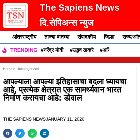
The Sapiens News
दि.सेपिअन्स न्युज
आंतरराष्ट्रीय
ताज्या बातम्या
संपादकीय
जिल्हा
राज्य/आंत
#नरेंद्र मोदी
#उद्धव ठाकरे
#अजित पवार
#एकन
TRENDING
Home >
Uncategorized
आपल्याला आपल्या इतिहासाचा बदला घ्यायचा
आहे, प्रत्येक क्षेत्रात एक सामर्थ्यवान भारत
निर्माण करायचा आहे: डोवाल
THE SAPIENS NEWS
JANUARY 11, 2026