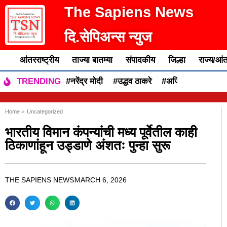
The Sapiens News
दि.सेपिअन्स न्युज
आंतरराष्ट्रीय
ताज्या बातम्या
संपादकीय
जिल्हा
राज्य/आंत
#नरेंद्र मोदी
#उद्धव ठाकरे
#अजित पवार
#एकन
TRENDING
Home >
Uncategorized
भारतीय विमान कंपन्यांची मध्य पूर्वेतील काही
ठिकाणांहून उड्डाणे अंशतः पुन्हा सुरू
THE SAPIENS NEWS
MARCH 6, 2026