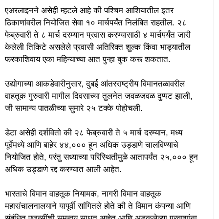
एअरलाइनने असेही म्हटले आहे की पश्चिम आशियातील इतर
ठिकाणांवरील नियोजित सेवा १० मार्चपर्यंत निलंबित राहतील. २८
फेब्रुवारी ते ८ मार्च दरम्यान प्रवास करण्यासाठी ४ मार्चपर्यंत जारी
केलेली तिकिटे असलेले प्रवासी अतिरिक्त शुल्क किंवा भाड्यातील
फरकाशिवाय एका महिन्याच्या आत पुन्हा बुक करू शकतात.
उद्योगाच्या आकडेवारीनुसार, दुबई आंतरराष्ट्रीय विमानतळावरील
वाहतूक गुरुवारी मागील दिवसाच्या तुलनेत जवळजवळ दुप्पट झाली,
जी सामान्य पातळीच्या सुमारे २५ टक्के पोहोचली.
डेटा असेही दर्शवितो की २८ फेब्रुवारी ते ५ मार्च दरम्यान, मध्य
पूर्वेमध्ये आणि बाहेर ४४,००० हून अधिक उड्डाणे चालविण्याचे
नियोजित होते, परंतु सध्याच्या परिस्थितीमुळे आतापर्यंत २५,००० हून
अधिक उड्डाणे रद्द करण्यात आली आहेत.
भारताचे विमान वाहतूक नियामक, नागरी विमान वाहतूक
महासंचालनालयाने यापूर्वी सांगितले होते की ते विमान कंपन्या आणि
संबंधित एजन्सींशी समन्वय साधत आहेत आणि अडकलेल्या प्रवाशांना