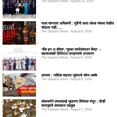
The Sapiens News
August 10, 2026
याला म्हणतात अधिकारी : मुंडेंनी आता ओल्ड मंकला देखील
सोडला नाही…..
The Sapiens News
August 9, 2026
‘बँक इन अ बॉक्स’,‘सुरक्षा कार्यसंचालन केंद्र’ –
महत्त्वाकांक्षी डिजिटल उपक्रमांचे अनावरण
The Sapiens News
August 9, 2026
आत्ताच : नाशिक शहरात भूकंपाचे सोम्य धक्के
The Sapiens News
August 8, 2026
लोकसभेने एमएसएमई सुधारणा विधेयक मंजूर ; दोन्ही
सभागृहांचे कामकाज तहकूब
The Sapiens News
August 7, 2026