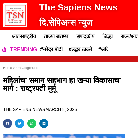
The Sapiens News
दि.सेपिअन्स न्युज
आंतरराष्ट्रीय
ताज्या बातम्या
संपादकीय
जिल्हा
राज्य/आंत
#नरेंद्र मोदी
#उद्धव ठाकरे
#अजित पवार
#एकन
TRENDING
Home >
Uncategorized
महिलांचा समान सहभाग हा खऱ्या विकासाचा
मार्ग : राष्ट्रपती मुर्मू
THE SAPIENS NEWS
MARCH 8, 2026