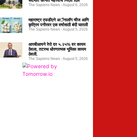
संदर्भात अत्यंत महत्त्वाचे निर्देश दिले
The Sapiens News
August 6, 2026
महाराष्ट्र एफडीएने अॅनालॉग चीज आणि
कृत्रिम पनीरवर एक वर्षासाठी बंदी घातली
The Sapiens News
August 5, 2026
आरबीआयने रेपो दर ५.२५% वर कायम
ठेवला, तटस्थ धोरणात्मक भूमिका कायम
ठेवली.
The Sapiens News
August 5, 2026