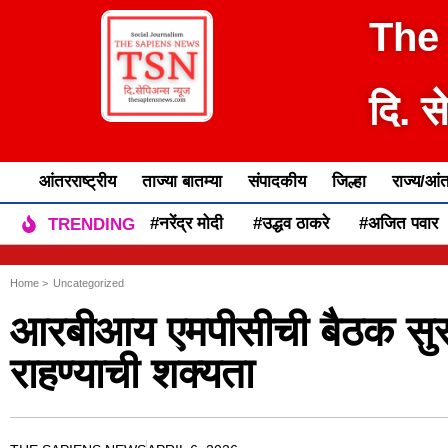
The
दि. स
आंतरराष्ट्रीय
ताज्या बातम्या
संपादकीय
जिल्हा
राज्य/आंत
#नरेंद्र मोदी
#उद्धव ठाकरे
#अजित पवार
TRENDING
Home >
Uncategorized
आरबीआय एमपीसीची बैठक सुर
राहण्याची शक्यता