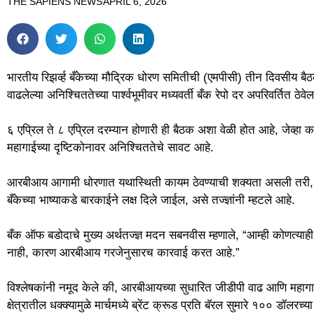
THE SAPIENS NEWS
APRIL 6, 2026
भारतीय रिझर्व्ह बँकेच्या मौद्रिक धोरण समितीची (एमपीसी) तीन दिवसीय बै
वाढलेल्या अनिश्चिततेच्या पार्श्वभूमीवर मध्यवर्ती बँक रेपो दर अपरिवर्तित ठेव
६ एप्रिल ते ८ एप्रिल दरम्यान होणारी ही बैठक अशा वेळी होत आहे, जेव्हा 
महागाईच्या दृष्टिकोनावर अनिश्चिततेचे सावट आहे.
आरबीआय आगामी धोरणात यथास्थिती कायम ठेवण्याची शक्यता असली तरी, मह
बँकेच्या भाष्याकडे बारकाईने लक्ष दिले जाईल, असे तज्ज्ञांनी म्हटले आहे.
बँक ऑफ बडोदाचे मुख्य अर्थतज्ज्ञ मदन सबनवीस म्हणाले, “आम्ही कोणत्याह
नाही, कारण आरबीआय गरजेनुसारच कारवाई करत आहे.”
विश्लेषकांनी नमूद केले की, आरबीआयच्या सुधारित जीडीपी वाढ आणि महागाईच्
क्षेत्रातील धक्क्यामुळे मार्चमध्ये ब्रेंट क्रूड प्रति बॅरल सुमारे १०० डॉलरच