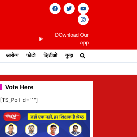
DOwnload Our
App
आरोग्य
फोटो
व्हिडीओ
गुन्हा
Vote Here
[TS_Poll id="1"]