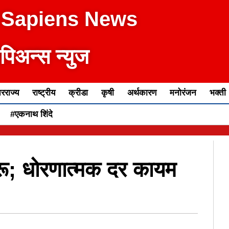
 Sapiens News
ेपिअन्स न्युज
रराज्य
राष्ट्रीय
क्रीडा
कृषी
अर्थकारण
मनोरंजन
भक्ती
#एकनाथ शिंदे
ू; धोरणात्मक दर कायम