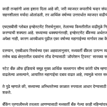
काही तज्ज्ञांनी असा इशारा दिला आहे की, जरी व्याजदर कपातीचे चक्र संप
सहनशीलता मर्यादा ओलांडली, तर आर्थिक वर्षाच्या उत्तरार्धात व्याजदर वाढ
एचएसबीसी ग्लोबल इन्व्हेस्टमेंट रिसर्चनुसार, तेलाच्या किमतीतील वाढीमुळे नि
करण्याची शक्यता आहे. सध्याच्या धक्क्यानंतरही, इन्व्हेस्टमेंट बँकेच्या अर्थ
अपेक्षा नाही, कारण आरबीआय पुढील एका वर्षाच्या महागाईच्या मार्गावर लक्ष 
दरम्यान, एसबीआय रिसर्चच्या एका अहवालानुसार, मध्यवर्ती बँकेला उत्पन्न व
तसेच बाह्य क्षेत्रातील दबावांना तोंड देण्यासाठी ‘ऑपरेशन ट्विस्ट’ सारख्या
स्टेट बँक ऑफ इंडियाचे समूह मुख्य आर्थिक सल्लागार सौम्य कांती घोष म्ह
वाढलेल्या असल्याने, आयातित महागाईचा दबाव वाढत आहे, त्यामुळे भारत सध्य
ते पुढे म्हणाले की, सध्याच्या अस्थिरतेच्या काळात रुपयाला आधार देण्यासा
शकते.
बँकिंग प्रणालीमध्ये तरलता आणण्यासाठी मध्यवर्ती बँक गेल्या काही महिन्य