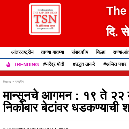
The
दि. स
आंतरराष्ट्रीय
ताज्या बातम्या
संपादकीय
जिल्हा
राज्य/आंत
#नरेंद्र मोदी
#उद्धव ठाकरे
#अजित पवार
TRENDING
Home >
राष्ट्रीय
मान्सूनचे आगमन : १९ ते २२ म
निकोबार बेटांवर धडकण्याची श