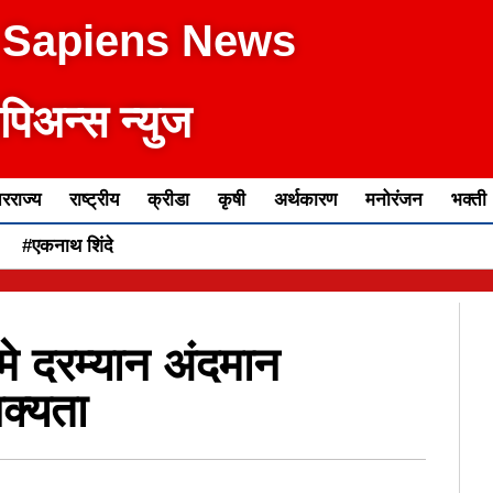
 Sapiens News
ेपिअन्स न्युज
रराज्य
राष्ट्रीय
क्रीडा
कृषी
अर्थकारण
मनोरंजन
भक्ती
#एकनाथ शिंदे
े दरम्यान अंदमान
क्यता