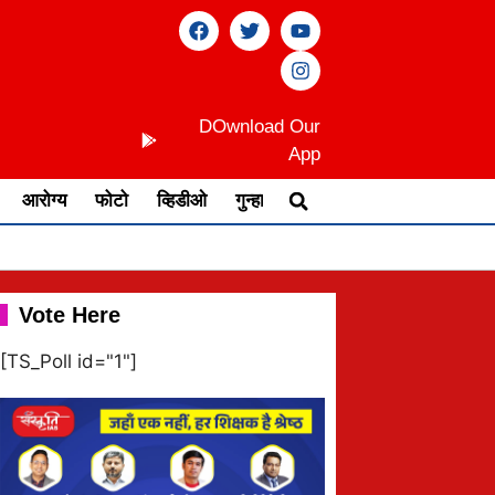
DOwnload Our
App
आरोग्य
फोटो
व्हिडीओ
गुन्हा
Vote Here
[TS_Poll id="1"]