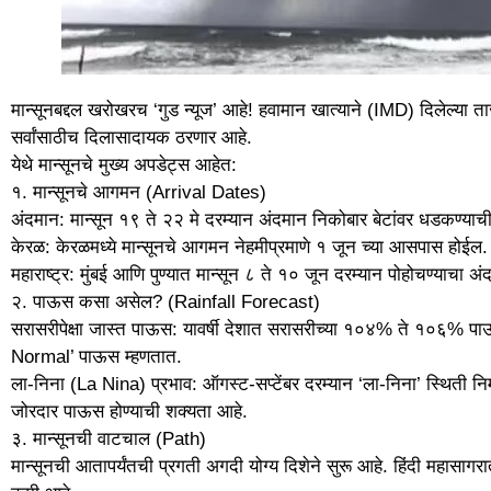
मान्सूनबद्दल खरोखरच ‘गुड न्यूज’ आहे! हवामान खात्याने (IMD) दिलेल्या ता
सर्वांसाठीच दिलासादायक ठरणार आहे.
येथे मान्सूनचे मुख्य अपडेट्स आहेत:
१. मान्सूनचे आगमन (Arrival Dates)
अंदमान: मान्सून १९ ते २२ मे दरम्यान अंदमान निकोबार बेटांवर धडकण्याच
केरळ: केरळमध्ये मान्सूनचे आगमन नेहमीप्रमाणे १ जून च्या आसपास होईल.
महाराष्ट्र: मुंबई आणि पुण्यात मान्सून ८ ते १० जून दरम्यान पोहोचण्याचा
२. पाऊस कसा असेल? (Rainfall Forecast)
सरासरीपेक्षा जास्त पाऊस: यावर्षी देशात सरासरीच्या १०४% ते १०६% पा
Normal’ पाऊस म्हणतात.
ला-निना (La Nina) प्रभाव: ऑगस्ट-सप्टेंबर दरम्यान ‘ला-निना’ स्थिती निर्मा
जोरदार पाऊस होण्याची शक्यता आहे.
३. मान्सूनची वाटचाल (Path)
मान्सूनची आतापर्यंतची प्रगती अगदी योग्य दिशेने सुरू आहे. हिंदी महासागर