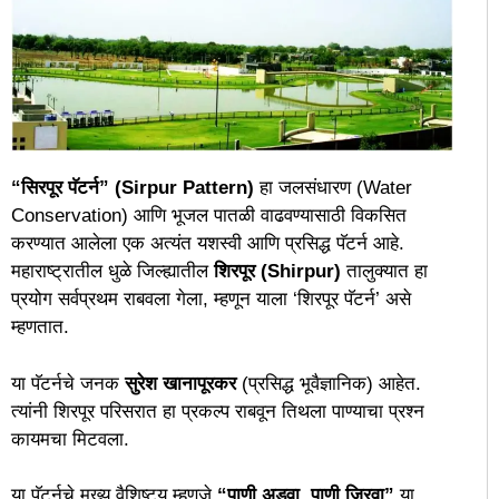
“सिरपूर पॅटर्न” (Sirpur Pattern)
हा जलसंधारण (Water
Conservation) आणि भूजल पातळी वाढवण्यासाठी विकसित
करण्यात आलेला एक अत्यंत यशस्वी आणि प्रसिद्ध पॅटर्न आहे.
महाराष्ट्रातील धुळे जिल्ह्यातील
शिरपूर (Shirpur)
तालुक्यात हा
प्रयोग सर्वप्रथम राबवला गेला, म्हणून याला ‘शिरपूर पॅटर्न’ असे
म्हणतात.
​या पॅटर्नचे जनक
सुरेश खानापूरकर
(प्रसिद्ध भूवैज्ञानिक) आहेत.
त्यांनी शिरपूर परिसरात हा प्रकल्प राबवून तिथला पाण्याचा प्रश्न
कायमचा मिटवला.
​या पॅटर्नचे मुख्य वैशिष्ट्य म्हणजे
“पाणी अडवा, पाणी जिरवा”
या