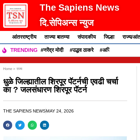
The Sapiens News
दि.सेपिअन्स न्युज
आंतरराष्ट्रीय
ताज्या बातम्या
संपादकीय
जिल्हा
राज्य/आंत
#नरेंद्र मोदी
#उद्धव ठाकरे
#अजित पवार
#एकन
TRENDING
Home >
राज्य
धुळे जिल्ह्यातील शिरपूर पॅटर्नची एवढी चर्चा
का ? जलसंधारण शिरपूर पॅटर्न
THE SAPIENS NEWS
MAY 24, 2026