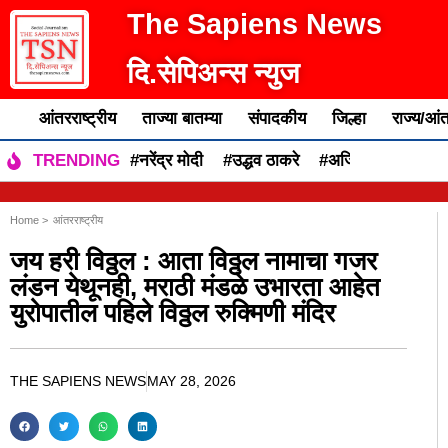
The Sapiens News
दि.सेपिअन्स न्युज
आंतरराष्ट्रीय
ताज्या बातम्या
संपादकीय
जिल्हा
राज्य/आंत
#नरेंद्र मोदी
#उद्धव ठाकरे
#अजित पवार
#एकन
TRENDING
Home >
आंतरराष्ट्रीय
जय हरी विठ्ठल : आता विठ्ठल नामाचा गजर
लंडन येथूनही, मराठी मंडळे उभारता आहेत
युरोपातील पहिले विठ्ठल रुक्मिणी मंदिर
THE SAPIENS NEWS
MAY 28, 2026