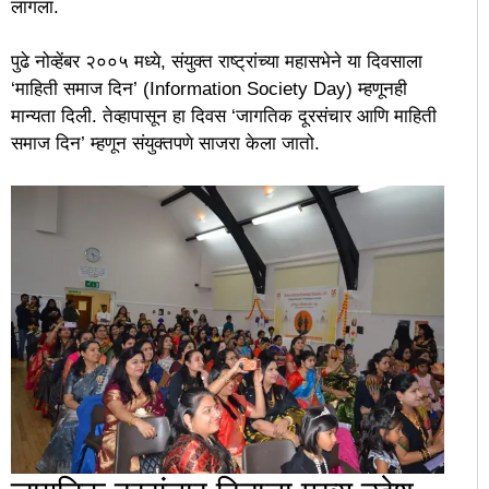
लागला.
पुढे नोव्हेंबर २००५ मध्ये, संयुक्त राष्ट्रांच्या महासभेने या दिवसाला
‘माहिती समाज दिन’ (Information Society Day) म्हणूनही
मान्यता दिली. तेव्हापासून हा दिवस ‘जागतिक दूरसंचार आणि माहिती
समाज दिन’ म्हणून संयुक्तपणे साजरा केला जातो.