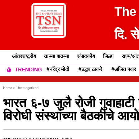
The
दि. स
आंतरराष्ट्रीय
ताज्या बातम्या
संपादकीय
जिल्हा
राज्य/आंत
#नरेंद्र मोदी
#उद्धव ठाकरे
#अजित पवार
TRENDING
Home >
Uncategorized
भारत ६-७ जुलै रोजी गुवाहाटी य
विरोधी संस्थांच्या बैठकीचे 