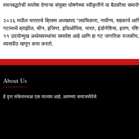
वचनबद्धतेची रूपरेषा देणाऱ्या संयुक्त घोषणेच्या स्वीकृतीने या बैठकीचा समारो
२०२६ मधील भारताचे ब्रिक्स अध्यक्षपद “लवचिकता, नावीन्य, सहकार्य आण
गटामध्ये ब्राझील, चीन, इजिप्त, इथिओपिया, भारत, इंडोनेशिया, इराण, रश
११ उदयोन्मुख अर्थव्यवस्थांचा समावेश आहे आणि हा गट जागतिक राजकीय, आर
व्यासपीठ म्हणून काम करतो.
About Us
हे वृत्त संकेतस्थळ एक माध्यम आहे. आमच्या समाजसेवेचे