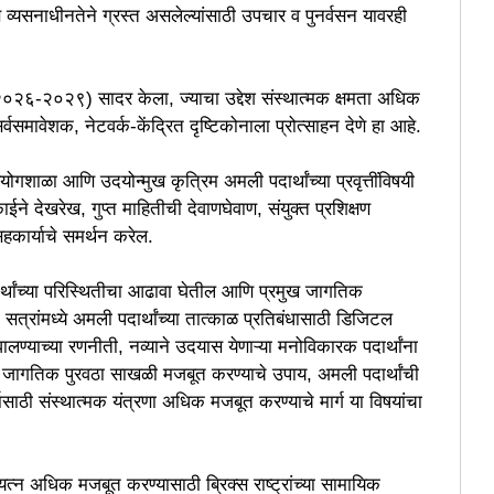
सनाधीनतेने ग्रस्त असलेल्यांसाठी उपचार व पुनर्वसन यावरही
२०२६-२०२९) सादर केला, ज्याचा उद्देश संस्थात्मक क्षमता अधिक
वसमावेशक, नेटवर्क-केंद्रित दृष्टिकोनाला प्रोत्साहन देणे हा आहे.
प्रयोगशाळा आणि उदयोन्मुख कृत्रिम अमली पदार्थांच्या प्रवृत्तींविषयी
े देखरेख, गुप्त माहितीची देवाणघेवाण, संयुक्त प्रशिक्षण
व सहकार्याचे समर्थन करेल.
र्थांच्या परिस्थितीचा आढावा घेतील आणि प्रमुख जागतिक
सत्रांमध्ये अमली पदार्थांच्या तात्काळ प्रतिबंधासाठी डिजिटल
ा घालण्याच्या रणनीती, नव्याने उदयास येणाऱ्या मनोविकारक पदार्थांना
 जागतिक पुरवठा साखळी मजबूत करण्याचे उपाय, अमली पदार्थांची
ासाठी संस्थात्मक यंत्रणा अधिक मजबूत करण्याचे मार्ग या विषयांचा
रयत्न अधिक मजबूत करण्यासाठी ब्रिक्स राष्ट्रांच्या सामायिक