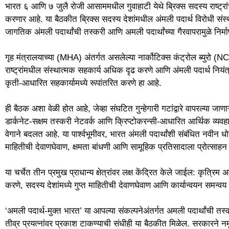
भारत ६ आणि ७ जुलै रोजी आसाममधील गुवाहाटी येथे ब्रिक्स सदस्य राष्ट्रांच्
करणार आहे. या बैठकीत ब्रिक्स सदस्य देशांमधील अंमली पदार्थ विरोधी संस
जागतिक अंमली पदार्थांची तस्करी आणि अमली पदार्थांच्या गैरवापरामुळे निर्
गृह मंत्रालयाच्या (MHA) अंतर्गत असलेल्या नार्कोटिक्स कंट्रोल ब्युरो (NC
राष्ट्रांमधील संस्थात्मक सहकार्य अधिक दृढ करणे आणि अंमली पदार्थ नियंत
कृती-आधारित सहकार्यामध्ये रूपांतरित करणे हा आहे.
ही बैठक अशा वेळी होत आहे, जेव्हा संघटित गुन्हेगारी गटांद्वारे वापरल्या 
डार्कनेट-सक्षम तस्करी नेटवर्क आणि क्रिप्टोकरन्सी-आधारित आर्थिक व्यवहारा
वेगाने बदलत आहे. या पार्श्वभूमीवर, भारत अंमली पदार्थांशी संबंधित नवीन धो
माहितीची देवाणघेवाण, क्षमता बांधणी आणि सामूहिक प्रतिसादाला प्रोत्साहन 
या चर्चेत तीन प्रमुख प्राधान्य क्षेत्रांवर लक्ष केंद्रित केले जाईल: कृत्रि
करणे, सदस्य देशांमध्ये गुप्त माहितीची देवाणघेवाण आणि कार्यान्वयन समन्व
‘अमली पदार्थ-मुक्त भारत’ या आपल्या संकल्पनेअंतर्गत अमली पदार्थांची तस
तीव्र प्रयत्नांवर प्रकाश टाकण्याची संधीही या बैठकीत मिळेल. सरकारने नमू