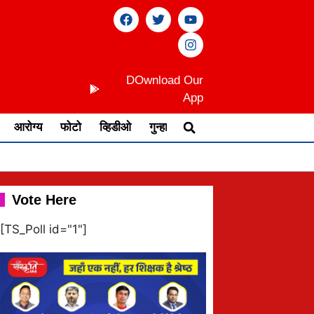
DOwnload Our
App
आरोग्य
फोटो
व्हिडीओ
गुन्हा
Vote Here
[TS_Poll id="1"]