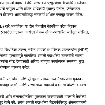
या अंमली पदार्थ विरोधी संस्थांच्या प्रमुखांच्या बैठकीचे आयोजन
्थांचे प्रमुख आणि वरिष्ठ अधिकारी एकत्र येतील, जेणेकरून
माण होणाऱ्या आव्हानांविरुद्ध सहकार्य अधिक मजबूत करता येईल.
B) द्वारे आयोजित या दोन दिवसीय बैठकीचा उद्देश ब्रिक्स
्रणावरील गटाच्या कार्याला केवळ संवाद-आधारित चर्चेतून संरचित,
जाणाऱ्या सिंथेटिक ड्रग्स, नवीन सायकोअॅक्टिव्ह सबस्टन्सेस (NPS),
ंच्या प्रसारामुळे जागतिक अंमली पदार्थांच्या तस्करीचे स्वरूप
क्यांना तोंड देण्यासाठी अधिक मजबूत कार्यान्वयन समन्वय, गुप्त
देण्याचा प्रयत्न करेल.
म अमली पदार्थांचा आणि पूर्वसूचक रसायनांच्या गैरवापराचा मुकाबला
य मजबूत करणे, आणि संस्थात्मक सहकार्य व क्षमता बांधणी वाढवणे.
्करी आणि व्यसनाधीनतेचा मुकाबला करण्यासाठी भारताने केलेल्या
द केले की, अवैध अमली पदार्थांच्या नेटवर्कविरुद्ध अंमलबजावणी