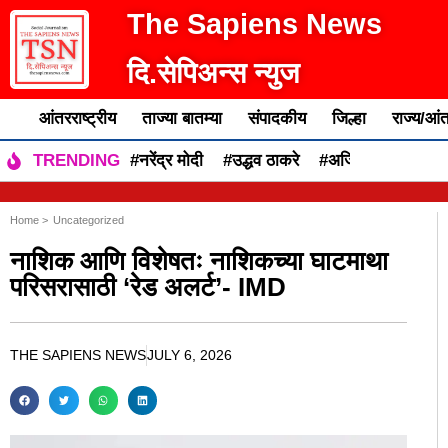
The Sapiens News
दि.सेपिअन्स न्युज
आंतरराष्ट्रीय
ताज्या बातम्या
संपादकीय
जिल्हा
राज्य/आंत
#नरेंद्र मोदी
#उद्धव ठाकरे
#अजित पवार
#एकन
TRENDING
Home >
Uncategorized
नाशिक आणि विशेषतः नाशिकच्या घाटमाथा
परिसरासाठी ‘रेड अलर्ट’- IMD
THE SAPIENS NEWS
JULY 6, 2026