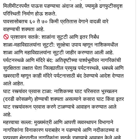
मिलीमीटरपर्यंत पाऊस पडण्याचा अंदाज आहे, ज्यामुळे ढगफुटीसदृश
परिस्थिती निर्माण होऊ शकते.
पावसासोबतच ६० ते ७० किमी प्रतितास वेगाने वादळी वारे
वाहण्याची शक्यता आहे.
प्रशासन सतर्क: शाळांना सुट्टी आणि इतर निर्बंध
शाळा-महाविद्यालयांना सुट्टी: सुरक्षेचा उपाय म्हणून नाशिकमधील
शाळा आणि महाविद्यालयांना सुट्टी जाहीर करण्यात आली आहे.
पर्यटनस्थळे आणि मंदिरे बंद: अतिवृष्टीच्या पार्श्वभूमीवर नागरिकांची
सुरक्षितता लक्षात घेता जिल्ह्यातील प्रमुख पर्यटनस्थळे, धबधबे आणि
खबरदारी म्हणून काही मंदिरे पर्यटनासाठी बंद ठेवण्याचे आदेश देण्यात
आले आहेत.
घाट रस्त्यांवर प्रवास टाळा: नाशिकच्या घाट परिसरात भूस्खलन
(दरडी कोसळणे) होण्याची शक्यता असल्याने कसारा घाट किंवा इतर
घाट रस्त्यांवरून प्रवास करणे टाळण्याचे आवाहन करण्यात आले
आहे.
महत्त्वाचा सल्ला: मुख्यमंत्री आणि आपत्ती व्यवस्थापन विभागाने
नागरिकांना विनाकारण घराबाहेर न पडण्याचे आणि नदीकाठच्या व
पूरप्रवण क्षेत्रातील नागरिकांना सतर्क राहण्याचे आवाहन केले आहे.