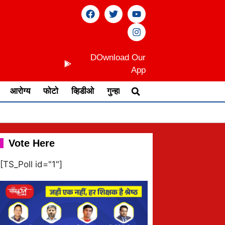
DOwnload Our
App
आरोग्य
फोटो
व्हिडीओ
गुन्हा
Vote Here
[TS_Poll id="1"]