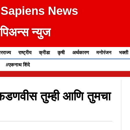
 Sapiens News
ेपिअन्स न्युज
रराज्य
राष्ट्रीय
क्रीडा
कृषी
अर्थकारण
मनोरंजन
भक्ती
#एकनाथ शिंदे
र फडणवीस तुम्ही आणि तुमचा