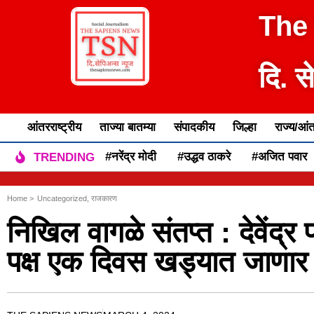
The
दि. स
आंतरराष्ट्रीय
ताज्या बातम्या
संपादकीय
जिल्हा
राज्य/आंत
#नरेंद्र मोदी
#उद्धव ठाकरे
#अजित पवार
TRENDING
Home >
Uncategorized
,
राजकारण
निखिल वागळे संतप्त : देवेंद्
पक्ष एक दिवस खड्यात जाणार