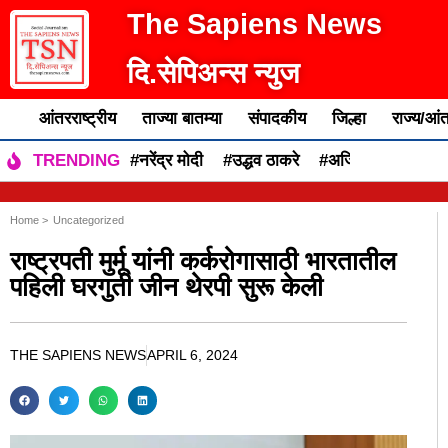
The Sapiens News
दि.सेपिअन्स न्युज
आंतरराष्ट्रीय
ताज्या बातम्या
संपादकीय
जिल्हा
राज्य/आंत
#नरेंद्र मोदी
#उद्धव ठाकरे
#अजित पवार
#एकन
TRENDING
Home >
Uncategorized
राष्ट्रपती मुर्मू यांनी कर्करोगासाठी भारतातील
पहिली घरगुती जीन थेरपी सुरू केली
THE SAPIENS NEWS
APRIL 6, 2024