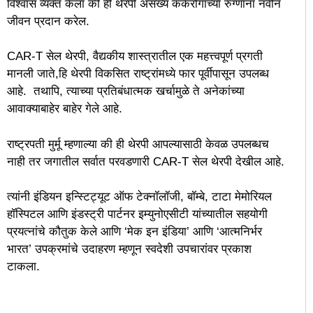
विश्वास व्यक्त केला की ही थेरपी असंख्य कर्करोगाच्या रुग्णांना नवीन
जीवन प्रदान करेल.
CAR-T सेल थेरपी, वैद्यकीय शास्त्रातील एक महत्त्वपूर्ण प्रगती
मानली जाते,हि थेरपी विकसित राष्ट्रांमध्ये फार पूर्वीपासून उपलब्ध
आहे. तथापि, त्याच्या प्रतिबंधात्मक खर्चामुळे ते अनेकांच्या
आवाक्याबाहेर बाहेर गेले आहे.
राष्ट्रपती मुर्मू म्हणाल्या की ही थेरपी आपल्यासाठी केवळ उपलब्धच
नाही तर जगातील सर्वात परवडणारी CAR-T सेल थेरपी देखील आहे.
त्यांनी इंडियन इन्स्टिट्यूट ऑफ टेक्नॉलॉजी, बॉम्बे, टाटा मेमोरियल
हॉस्पिटल आणि इंडस्ट्री पार्टनर इम्युनोएसीटी यांच्यातील सहयोगी
प्रयत्नांचे कौतुक केले आणि ‘मेक इन इंडिया’ आणि ‘आत्मनिर्भर
भारत’ उपक्रमांचे उदाहरण म्हणून स्वदेशी उपचारांवर प्रकाश
टाकला.