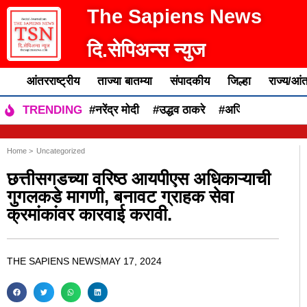
The Sapiens News
दि.सेपिअन्स न्युज
आंतरराष्ट्रीय
ताज्या बातम्या
संपादकीय
जिल्हा
राज्य/आंत
#नरेंद्र मोदी
#उद्धव ठाकरे
#अजित पवार
#एकन
TRENDING
Home >
Uncategorized
छत्तीसगडच्या वरिष्ठ आयपीएस अधिकाऱ्याची
गुगलकडे मागणी, बनावट ग्राहक सेवा
क्रमांकांवर कारवाई करावी.
THE SAPIENS NEWS
MAY 17, 2024