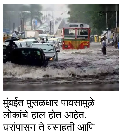
मुंबईत मुसळधार पावसामुळे
लोकांचे हाल होत आहेत.
घरांपासून ते वसाहती आणि