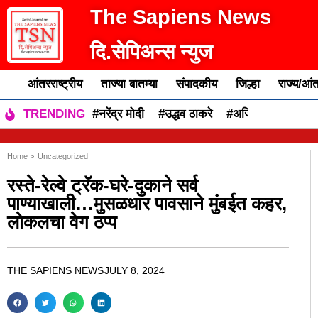
The Sapiens News
दि.सेपिअन्स न्युज
आंतरराष्ट्रीय
ताज्या बातम्या
संपादकीय
जिल्हा
राज्य/आंत
#नरेंद्र मोदी
#उद्धव ठाकरे
#अजित पवार
#एकन
TRENDING
Home >
Uncategorized
रस्ते-रेल्वे ट्रॅक-घरे-दुकाने सर्व
पाण्याखाली…मुसळधार पावसाने मुंबईत कहर,
लोकलचा वेग ठप्प
THE SAPIENS NEWS
JULY 8, 2024