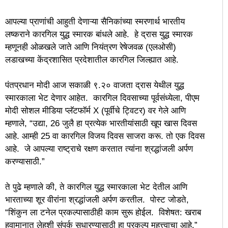
आपल्या प्राणांची आहुती देणाऱ्या सैनिकांच्या स्मरणार्थ भारतीय
लष्कराने कारगिल युद्ध स्मारक बांधले आहे. हे द्रास युद्ध स्मारक
म्हणूनही ओळखले जाते आणि नियंत्रण रेषेजवळ (एलओसी)
लडाखच्या केंद्रशासित प्रदेशातील कारगिल जिल्ह्यात आहे.
पंतप्रधान मोदी आज सकाळी ९.२० वाजता द्रास येथील युद्ध
स्मारकाला भेट देणार आहेत. कारगिल दिवसाच्या पूर्वसंध्येला, पीएम
मोदी सोशल मीडिया प्लॅटफॉर्म X (पूर्वीचे ट्विटर) वर गेले आणि
म्हणाले, “उद्या, 26 जुलै हा प्रत्येक भारतीयांसाठी खूप खास दिवस
आहे. आम्ही 25 वा कारगिल विजय दिवस साजरा करू. तो एक दिवस
आहे. जे आपल्या राष्ट्राचे रक्षण करतात त्यांना श्रद्धांजली अर्पण
करण्यासाठी.”
ते पुढे म्हणाले की, ते कारगिल युद्ध स्मारकाला भेट देतील आणि
भारताच्या शूर वीरांना श्रद्धांजली अर्पण करतील. पोस्ट जोडते,
“शिंकुन ला टनेल प्रकल्पासाठीही काम सुरू होईल. विशेषत: खराब
हवामानात लेहशी संपर्क सुधारण्यासाठी हा प्रकल्प महत्त्वाचा आहे.”