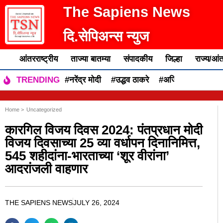
The Sapiens News
दि.सेपिअन्स न्युज
आंतरराष्ट्रीय
ताज्या बातम्या
संपादकीय
जिल्हा
राज्य/आंत
#नरेंद्र मोदी
#उद्धव ठाकरे
#अजित पवार
#एकन
TRENDING
Home >
Uncategorized
कारगिल विजय दिवस 2024: पंतप्रधान मोदी
विजय दिवसाच्या 25 व्या वर्धापन दिनानिमित्त,
545 शहीदांना-भारताच्या ‘शूर वीरांना’
आदरांजली वाहणार
THE SAPIENS NEWS
JULY 26, 2024