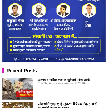
Recent Posts
आत्ताच : नाशिक शहरात भूकंपाचे सोम्य धक्के
The Sapiens News
August 8, 2026
लोकसभेने एमएसएमई सुधारणा विधेयक मंजूर ; दोन्ही
सभागृहांचे कामकाज तहकूब