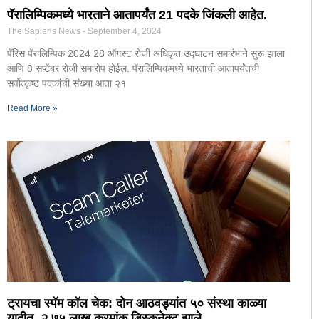
पॅरालिम्पिकमध्ये भारताने आतापर्यंत 21 पदके जिंकली आहेत.
The Sapiens News
September 4, 2024
पॅरिस पॅरालिम्पिक 2024 28 ऑगस्ट रोजी अधिकृत उद्घाटन समारंभाने सुरू झाला
आणि 8 सप्टेंबर रोजी समारोप होईल. पॅरालिम्पिकमध्ये भारताची आतापर्यंतची
सर्वोत्कृष्ट पदकांची संख्या आता २१
Read More »
ट्रायचा स्पॅम कॉल चेक: दोन आठवड्यांत ५० संस्था काळ्या
यादीत, २.७५ लाख क्रमांक डिस्कनेक्ट झाले