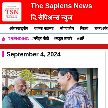
The Sapiens News
दि.सेपिअन्स न्युज
आंतरराष्ट्रीय
ताज्या बातम्या
संपादकीय
जिल्हा
राज्य/आंत
#नरेंद्र मोदी
#उद्धव ठाकरे
#अजित पवार
#एकन
TRENDING
September 4, 2024