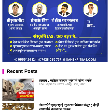
Recent Posts
आत्ताच : नाशिक शहरात भूकंपाचे सोम्य धक्के
The Sapiens News
August 8, 2026
लोकसभेने एमएसएमई सुधारणा विधेयक मंजूर ; दोन्ही
सभागृहांचे कामकाज तहकूब