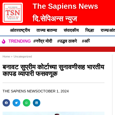
The Sapiens News
दि.सेपिअन्स न्युज
आंतरराष्ट्रीय
ताज्या बातम्या
संपादकीय
जिल्हा
राज्य/आंत
#नरेंद्र मोदी
#उद्धव ठाकरे
#अजित पवार
#एकन
TRENDING
Home >
Uncategorized
बनावट सुप्रीम कोर्टाच्या सुनावणीसह भारतीय
कापड व्यापारी फसवणूक
THE SAPIENS NEWS
OCTOBER 1, 2024