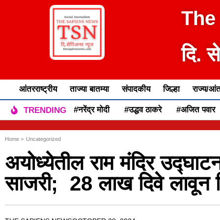
The
दि. स
आंतरराष्ट्रीय
ताज्या बातम्या
संपादकीय
जिल्हा
राज्य/आंत
#नरेंद्र मोदी
#उद्धव ठाकरे
#अजित पवार
TRENDING
Home >
Uncategorized
अयोध्येतील राम मंदिर उद्घाटन
साजरी; 28 लाख दिवे लावून 