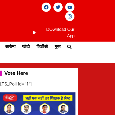
DOwnload Our
App
आरोग्य
फोटो
व्हिडीओ
गुन्हा
Vote Here
[TS_Poll id="1"]