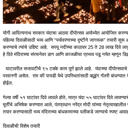
योगी आदित्यनाथ सरकार यंदाचा आठवा दीपोत्सव अयोध्येत आयोजित करण्याच्या
पहिल्या दिवाळीसाठी भव्य आणि “पर्यावरणाच्या दृष्टीने जागरूक” तयारी सुर
करण्याचे त्यांचे उद्दिष्ट आहे. सरयू नदीच्या काठावर 25 ते 28 लाख दिवे ल
हे दिवे मंदिराच्या संरचनेवर डाग आणि काजळीचा प्रभाव पडू नयेत म्हणून डि
घाटावरील सजावटीचे ९५ टक्के काम पूर्ण झाले आहे. यंदाच्या दीपोत्सवाचे 
परवानगी असेल. राम की पायडी येथे उपस्थितांसाठी व्ह्यूइंग गॅलरी बांधण्यात य
होईल.
गेल्या वर्षी ५१ घाटांवर दिवे लावले होते, मात्र यंदा ५५ घाटांवर दिवे लावण
मूर्तीचे अभिषेक करण्यात आले, पंतप्रधान नरेंद्र मोदी यांच्या नेतृत्वाखाल
तयार करण्यासाठी भव्य मंदिराच्या बांधकामाच्या पलीकडे जाण्याचे स्पष्ट आव
दिवाळीची विशेष तयारी