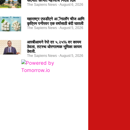
संदर्भात अत्यंत महत्त्वाचे निर्देश दिले
The Sapiens News
August 6, 2026
महाराष्ट्र एफडीएने अॅनालॉग चीज आणि
कृत्रिम पनीरवर एक वर्षासाठी बंदी घातली
The Sapiens News
August 5, 2026
आरबीआयने रेपो दर ५.२५% वर कायम
ठेवला, तटस्थ धोरणात्मक भूमिका कायम
ठेवली.
The Sapiens News
August 5, 2026