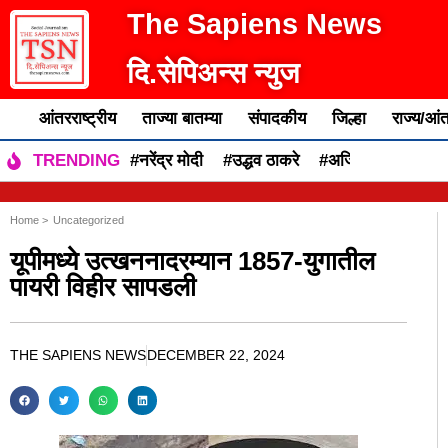
The Sapiens News
दि.सेपिअन्स न्युज
आंतरराष्ट्रीय
ताज्या बातम्या
संपादकीय
जिल्हा
राज्य/आंत
#नरेंद्र मोदी
#उद्धव ठाकरे
#अजित पवार
#एकन
TRENDING
Home >
Uncategorized
यूपीमध्ये उत्खननादरम्यान 1857-युगातील
पायरी विहीर सापडली
THE SAPIENS NEWS
DECEMBER 22, 2024