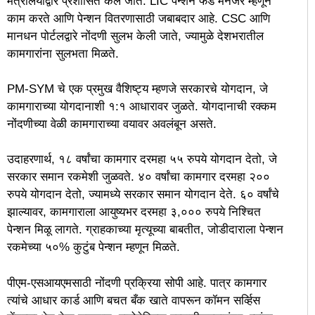
मंत्रालयाद्वारे प्रशासित केले जाते. LIC पेन्शन फंड मॅनेजर म्हणून
काम करते आणि पेन्शन वितरणासाठी जबाबदार आहे. CSC आणि
मानधन पोर्टलद्वारे नोंदणी सुलभ केली जाते, ज्यामुळे देशभरातील
कामगारांना सुलभता मिळते.
PM-SYM चे एक प्रमुख वैशिष्ट्य म्हणजे सरकारचे योगदान, जे
कामगाराच्या योगदानाशी १:१ आधारावर जुळते. योगदानाची रक्कम
नोंदणीच्या वेळी कामगाराच्या वयावर अवलंबून असते.
उदाहरणार्थ, १८ वर्षांचा कामगार दरमहा ५५ रुपये योगदान देतो, जे
सरकार समान रकमेशी जुळवते. ४० वर्षांचा कामगार दरमहा २००
रुपये योगदान देतो, ज्यामध्ये सरकार समान योगदान देते. ६० वर्षांचे
झाल्यावर, कामगाराला आयुष्यभर दरमहा ३,००० रुपये निश्चित
पेन्शन मिळू लागते. ग्राहकाच्या मृत्यूच्या बाबतीत, जोडीदाराला पेन्शन
रकमेच्या ५०% कुटुंब पेन्शन म्हणून मिळते.
पीएम-एसआयएमसाठी नोंदणी प्रक्रिया सोपी आहे. पात्र कामगार
त्यांचे आधार कार्ड आणि बचत बँक खाते वापरून कॉमन सर्व्हिस