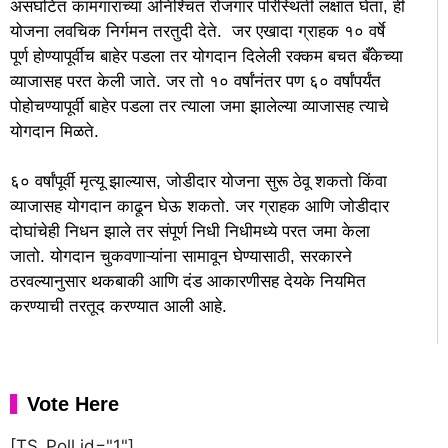
असंघटित कामगारांच्या अनिश्चित रोजगार परिस्थिती लक्षात घेता, ही
योजना लवचिक निर्गमन तरतुदी देते. जर एखादा ग्राहक १० वर्षे
पूर्ण होण्यापूर्वीच बाहेर पडला तर योगदान दिलेली रक्कम बचत बँकेच्या
व्याजासह परत केली जाते. जर तो १० वर्षांनंतर पण ६० वर्षांपर्यंत
पोहोचण्यापूर्वी बाहेर पडला तर त्याला जमा झालेल्या व्याजासह त्याचे
योगदान मिळते.
६० वर्षांपूर्वी मृत्यू झाल्यास, जोडीदार योजना सुरू ठेवू शकतो किंवा
व्याजासह योगदान काढून घेऊ शकतो. जर ग्राहक आणि जोडीदार
दोघांचेही निधन झाले तर संपूर्ण निधी निधीमध्ये परत जमा केला
जातो. योगदान चुकवणाऱ्यांना सामावून घेण्यासाठी, सरकारने
ठरवल्यानुसार थकबाकी आणि दंड आकारणीसह देयके नियमित
करण्याची तरतूद करण्यात आली आहे.
Vote Here
[TS_Poll id="1"]