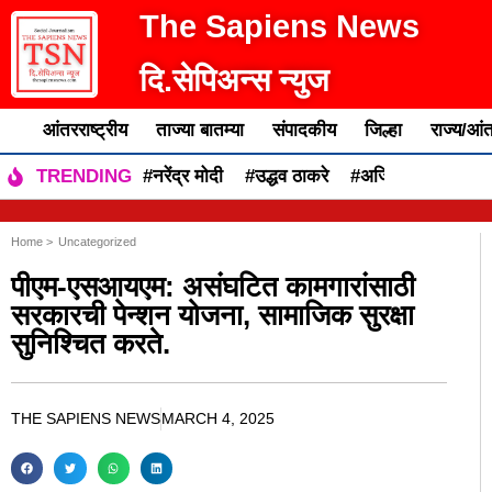
The Sapiens News
दि.सेपिअन्स न्युज
आंतरराष्ट्रीय
ताज्या बातम्या
संपादकीय
जिल्हा
राज्य/आंत
#नरेंद्र मोदी
#उद्धव ठाकरे
#अजित पवार
#एकन
TRENDING
Home >
Uncategorized
पीएम-एसआयएम: असंघटित कामगारांसाठी
सरकारची पेन्शन योजना, सामाजिक सुरक्षा
सुनिश्चित करते.
THE SAPIENS NEWS
MARCH 4, 2025