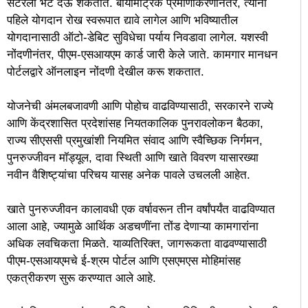
सेंटरला भेट देऊ शकतात. बायोमेट्रिक प्रमाणीकरणानंतर, त्यांना
पहिले योगदान रोख स्वरूपात द्यावे लागेल आणि भविष्यातील
योगदानासाठी ऑटो-डेबिट सुविधेचा पर्याय निवडावा लागेल. यशस्वी
नोंदणीनंतर, पीएम-एसआयएम कार्ड जारी केले जाते. कामगार मानधन
पोर्टलद्वारे ऑनलाइन नोंदणी देखील करू शकतात.
योजनेची अंमलबजावणी आणि पोहोच वाढविण्यासाठी, सरकारने राज्ये
आणि केंद्रशासित प्रदेशांसह नियतकालिक पुनरावलोकन बैठका,
राज्य सीएससी प्रमुखांशी नियमित संवाद आणि स्वैच्छिक निर्गमन,
पुनरुज्जीवन मॉड्यूल, दावा स्थिती आणि खाते विवरण यासारख्या
नवीन वैशिष्ट्यांचा परिचय यासह अनेक पावले उचलली आहेत.
खाते पुनरुज्जीवन कालावधी एक वर्षावरून तीन वर्षांपर्यंत वाढविण्यात
आला आहे, ज्यामुळे आर्थिक अडचणींना तोंड देणाऱ्या कामगारांना
अधिक लवचिकता मिळते. याव्यतिरिक्त, जागरूकता वाढवण्यासाठी
पीएम-एसआयएमचे ई-श्रम पोर्टल आणि एसएमएस मोहिमांसह
एकत्रीकरण सुरू करण्यात आले आहे.