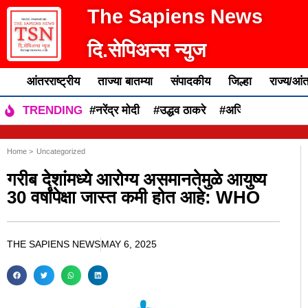
The Sapiens News
दि.सेपिअन्स न्युज
आंतरराष्ट्रीय
ताज्या बातम्या
संपादकीय
जिल्हा
राज्य/आंत
#नरेंद्र मोदी
#उद्धव ठाकरे
#अजित पवार
#एकन
TRENDING
Home >
Uncategorized
गरीब देशांमध्ये आरोग्य असमानतेमुळे आयुष्य
30 वर्षांपेक्षा जास्त कमी होत आहे: WHO
THE SAPIENS NEWS
MAY 6, 2025