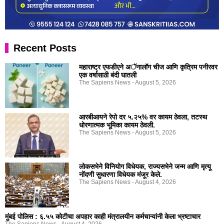
Recent Posts
महाराष्ट्र एफडीएने अॅनालॉग चीज आणि कृत्रिम पनीरवर
एक वर्षासाठी बंदी घातली
The Sapiens News
August 5, 2026
आरबीआयने रेपो दर ५.२५% वर कायम ठेवला, तटस्थ
धोरणात्मक भूमिका कायम ठेवली.
The Sapiens News
August 5, 2026
लोकसभेने विनियोग विधेयक, राज्यसभेने जन्म आणि मृत्यू
नोंदणी सुधारणा विधेयक मंजूर केले.
The Sapiens News
August 4, 2026
मुंबई पोलिस : ६.५५ कोटीचा अपहार काही मंत्रालयीन कर्मचाऱ्यांनी केला भ्रष्टाचार