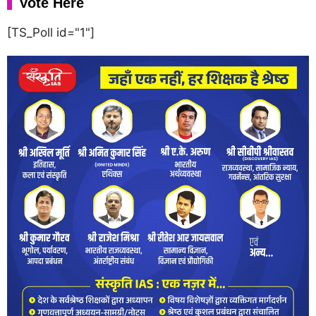
Vote Here
[TS_Poll id="1"]