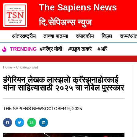
The Sapiens News
दि.सेपिअन्स न्युज
आंतरराष्ट्रीय
ताज्या बातम्या
संपादकीय
जिल्हा
राज्य/आंत
#नरेंद्र मोदी
#उद्धव ठाकरे
#अजित पवार
#एकन
TRENDING
Home >
Uncategorized
हंगेरियन लेखक लास्झलो क्रॅस्झनाहोरकाई
यांना साहित्यासाठी २०२५ चा नोबेल पुरस्कार
THE SAPIENS NEWS
OCTOBER 9, 2025