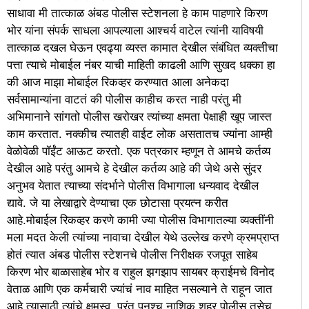
साधावा मी तात्काळ अंबड पोलीस स्टेशनला हे काम पाहणारे किरण
भोर यांना संपर्क साधला आपल्याला आश्चर्य वाटेल त्यांनी याविषयी
तात्काळ दखल घेऊन एवढ्या व्यस्त कामात देखील संबंधित व्यक्तीचा
पत्ता त्याचे मोबाईल नंबर याची माहिती काढली आणि सुखद धक्का हा
की आज माझा मोबाईल रिकव्हर करण्यात आला अनेकदा
सर्वसामान्यांना वाटतं की पोलीस काहीच करत नाही परंतु मी
अभिमानाने सांगतो पोलीस खरोखर त्यांच्या क्षमता पेक्षाही खूप जास्त
काम करतात. नक्कीच त्यातही वाईट लोक असतातच ज्यांना आम्ही
वेळोवेळी पॉईंट आऊट करतो. एक पत्रकार म्हणून ते आमचे कर्तव्य
देखील आहे परंतु आमचे हे देखील कर्तव्य आहे की जेथे असे सुंदर
अनुभव येतात त्याच्या संदर्भाने पोलीस विभागाला धन्यवाद देखील
द्यावे. जे या लेखाद्वारे देण्याचा एक छोटासा प्रयत्न करीत
आहे.मोबाईल रिकव्हर करणे कामी ज्या पोलीस विभागातल्या व्यक्तींनी
मला मदत केली त्यांच्या नावाचा देखील येथे उल्लेख करणे क्रमप्राप्त
होतं त्यात अंबड पोलीस स्टेशनचे पोलीस निरीक्षक रजपूत साहेब
किरण भोर बाळासाहेब भोर व राहुल झगझाप सायबर क्राईमचे विनोद
वेताळ आणि एक कर्मचारी ज्यांचं नाव माहित नसल्याने ते राहून जात
आहे त्यासाठी त्यांचे क्षमस्व. परंतु पुनश्च नाशिक शहर पोलीस तसेच