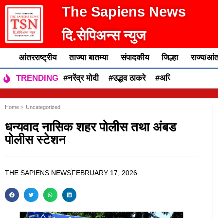
The Sapiens News
दि.सेपिअन्स न्युज
आंतरराष्ट्रीय
ताज्या बातम्या
संपादकीय
जिल्हा
राज्य/आंत
#नरेंद्र मोदी
#उद्धव ठाकरे
#अजित पवार
#एकन
TRENDING
Home >
Uncategorized
धन्यवाद नासिक शहर पोलीस तथा अंबड
पोलीस स्टेशन
THE SAPIENS NEWS
FEBRUARY 17, 2026