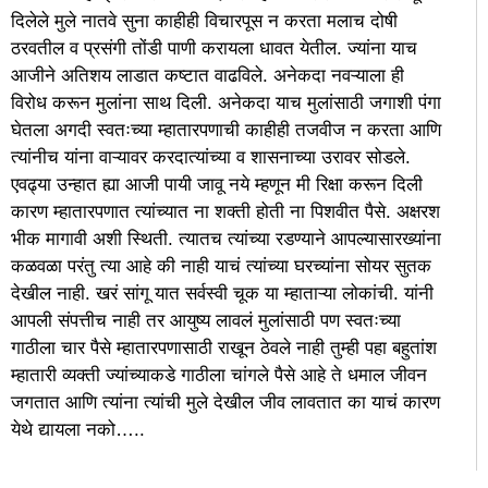
दिलेले मुले नातवे सुना काहीही विचारपूस न करता मलाच दोषी
ठरवतील व प्रसंगी तोंडी पाणी करायला धावत येतील. ज्यांना याच
आजीने अतिशय लाडात कष्टात वाढविले. अनेकदा नवऱ्याला ही
विरोध करून मुलांना साथ दिली. अनेकदा याच मुलांसाठी जगाशी पंगा
घेतला अगदी स्वतःच्या म्हातारपणाची काहीही तजवीज न करता आणि
त्यांनीच यांना वाऱ्यावर करदात्यांच्या व शासनाच्या उरावर सोडले.
एवढ्या उन्हात ह्या आजी पायी जावू नये म्हणून मी रिक्षा करून दिली
कारण म्हातारपणात त्यांच्यात ना शक्ती होती ना पिशवीत पैसे. अक्षरश
भीक मागावी अशी स्थिती. त्यातच त्यांच्या रडण्याने आपल्यासारख्यांना
कळवळा परंतु त्या आहे की नाही याचं त्यांच्या घरच्यांना सोयर सुतक
देखील नाही. खरं सांगू यात सर्वस्वी चूक या म्हाताऱ्या लोकांची. यांनी
आपली संपत्तीच नाही तर आयुष्य लावलं मुलांसाठी पण स्वतःच्या
गाठीला चार पैसे म्हातारपणासाठी राखून ठेवले नाही तुम्ही पहा बहुतांश
म्हातारी व्यक्ती ज्यांच्याकडे गाठीला चांगले पैसे आहे ते धमाल जीवन
जगतात आणि त्यांना त्यांची मुले देखील जीव लावतात का याचं कारण
येथे द्यायला नको…..