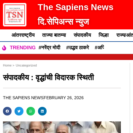
The Sapiens News
दि.सेपिअन्स न्युज
आंतरराष्ट्रीय
ताज्या बातम्या
संपादकीय
जिल्हा
राज्य/आंत
#नरेंद्र मोदी
#उद्धव ठाकरे
#अजित पवार
#एकन
TRENDING
Home >
Uncategorized
संपादकीय : वृद्धांची विदारक स्थिती
THE SAPIENS NEWS
FEBRUARY 26, 2026