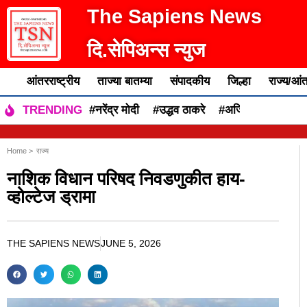
The Sapiens News
दि.सेपिअन्स न्युज
आंतरराष्ट्रीय
ताज्या बातम्या
संपादकीय
जिल्हा
राज्य/आंत
#नरेंद्र मोदी
#उद्धव ठाकरे
#अजित पवार
#एकन
TRENDING
Home >
राज्य
नाशिक विधान परिषद निवडणुकीत हाय-
व्होल्टेज ड्रामा
THE SAPIENS NEWS
JUNE 5, 2026