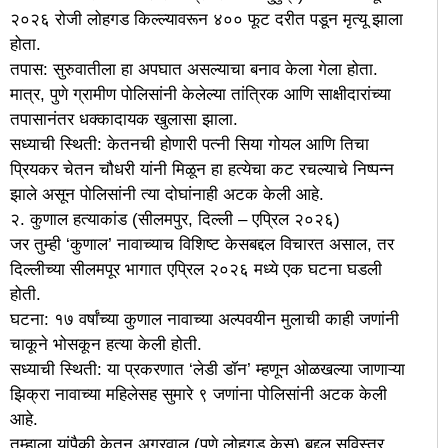
२०२६ रोजी लोहगड किल्ल्यावरून ४०० फूट दरीत पडून मृत्यू झाला
होता.
तपास: सुरुवातीला हा अपघात असल्याचा बनाव केला गेला होता.
मात्र, पुणे ग्रामीण पोलिसांनी केलेल्या तांत्रिक आणि साक्षीदारांच्या
तपासानंतर धक्कादायक खुलासा झाला.
सध्याची स्थिती: केतनची होणारी पत्नी सिया गोयल आणि तिचा
प्रियकर चेतन चौधरी यांनी मिळून हा हत्येचा कट रचल्याचे निष्पन्न
झाले असून पोलिसांनी त्या दोघांनाही अटक केली आहे.
२. कुणाल हत्याकांड (सीलमपुर, दिल्ली – एप्रिल २०२६)
जर तुम्ही ‘कुणाल’ नावाच्याच विशिष्ट केसबद्दल विचारत असाल, तर
दिल्लीच्या सीलमपूर भागात एप्रिल २०२६ मध्ये एक घटना घडली
होती.
घटना: १७ वर्षांच्या कुणाल नावाच्या अल्पवयीन मुलाची काही जणांनी
चाकूने भोसकून हत्या केली होती.
सध्याची स्थिती: या प्रकरणात ‘लेडी डॉन’ म्हणून ओळखल्या जाणाऱ्या
झिक्रा नावाच्या महिलेसह सुमारे ९ जणांना पोलिसांनी अटक केली
आहे.
तुम्हाला यांपैकी केतन अग्रवाल (पुणे लोहगड केस) बद्दल सविस्तर