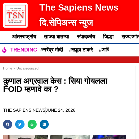
The Sapiens News
दि.सेपिअन्स न्युज
आंतरराष्ट्रीय
ताज्या बातम्या
संपादकीय
जिल्हा
राज्य/आंत
#नरेंद्र मोदी
#उद्धव ठाकरे
#अजित पवार
#एकन
TRENDING
Home >
Uncategorized
कुणाल अग्रवाल केस : सिया गोयलला
FOID म्हणावे का ?
THE SAPIENS NEWS
JUNE 24, 2026