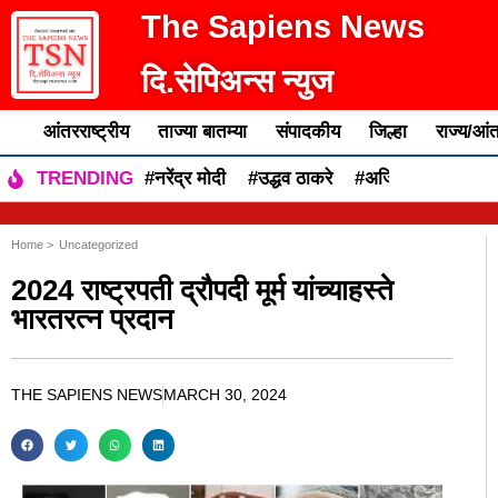
The Sapiens News
दि.सेपिअन्स न्युज
आंतरराष्ट्रीय
ताज्या बातम्या
संपादकीय
जिल्हा
राज्य/आंत
#नरेंद्र मोदी
#उद्धव ठाकरे
#अजित पवार
#एकन
TRENDING
Home >
Uncategorized
2024 राष्ट्रपती द्रौपदी मूर्म यांच्याहस्ते
भारतरत्न प्रदान
THE SAPIENS NEWS
MARCH 30, 2024