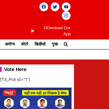
DOwnload Our
App
आरोग्य
फोटो
व्हिडीओ
गुन्हा
Vote Here
[TS_Poll id="1"]