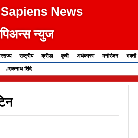
 Sapiens News
ेपिअन्स न्युज
रराज्य
राष्ट्रीय
क्रीडा
कृषी
अर्थकारण
मनोरंजन
भक्ती
#एकनाथ शिंदे
टिन