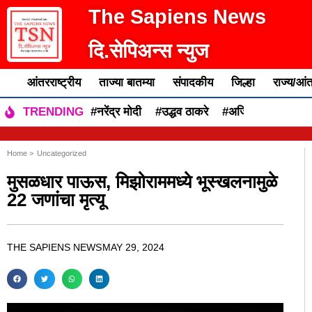
The Sapiens News
दि.सेपिअन्स न्युज
आंतरराष्ट्रीय
ताज्या बातम्या
संपादकीय
जिल्हा
राज्य/आंत
#नरेंद्र मोदी
#उद्धव ठाकरे
#अजित पवार
#एकन
TRENDING
Home >
Uncategorized
मुसळधार पाऊस, मिझोराममध्ये भूस्खलनामुळे
22 जणांचा मृत्यू
THE SAPIENS NEWS
MAY 29, 2024