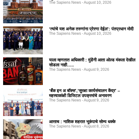
The Sapiens News
August 10, 2026
‘त्यांचे यश अनेक तरुणांना प्रेरणा देईल’: पंतप्रधान मोदी
The Sapiens News
August 10, 2026
याला म्हणतात अधिकारी : मुंडेंनी आता ओल्ड मंकला देखील
सोडला नाही…..
The Sapiens News
August 9, 2026
‘बँक इन अ बॉक्स’,‘सुरक्षा कार्यसंचालन केंद्र’ –
महत्त्वाकांक्षी डिजिटल उपक्रमांचे अनावरण
The Sapiens News
August 9, 2026
आत्ताच : नाशिक शहरात भूकंपाचे सोम्य धक्के
The Sapiens News
August 8, 2026