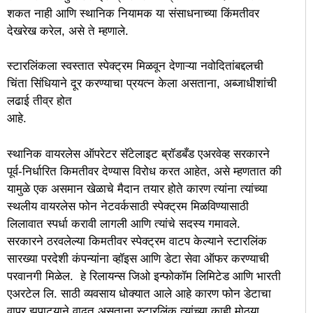
शकत नाही आणि स्थानिक नियामक या संसाधनाच्या किंमतीवर
देखरेख करेल, असे ते म्हणाले.
स्टारलिंकला स्वस्तात स्पेक्ट्रम मिळवून देणाऱ्या नवोदितांबद्दलची
चिंता सिंधियाने दूर करण्याचा प्रयत्न केला असताना, अब्जाधीशांची
लढाई तीव्र होत
आहे.
स्थानिक वायरलेस ऑपरेटर सॅटेलाइट ब्रॉडबँड एअरवेव्ह सरकारने
पूर्व-निर्धारित किमतीवर देण्यास विरोध करत आहेत, असे म्हणतात की
यामुळे एक असमान खेळाचे मैदान तयार होते कारण त्यांना त्यांच्या
स्थलीय वायरलेस फोन नेटवर्कसाठी स्पेक्ट्रम मिळविण्यासाठी
लिलावात स्पर्धा करावी लागली आणि त्यांचे सदस्य गमावले.
सरकारने ठरवलेल्या किमतीवर स्पेक्ट्रम वाटप केल्याने स्टारलिंक
सारख्या परदेशी कंपन्यांना व्हॉइस आणि डेटा सेवा ऑफर करण्याची
परवानगी मिळेल. हे रिलायन्स जिओ इन्फोकॉम लिमिटेड आणि भारती
एअरटेल लि. साठी व्यवसाय धोक्यात आले आहे कारण फोन डेटाचा
वापर झपाट्याने वाढत असताना स्टारलिंक त्यांच्या काही मोठ्या