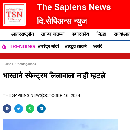
The Sapiens News
दि.सेपिअन्स न्युज
आंतरराष्ट्रीय
ताज्या बातम्या
संपादकीय
जिल्हा
राज्य/आंत
#नरेंद्र मोदी
#उद्धव ठाकरे
#अजित पवार
#एकन
TRENDING
Home >
Uncategorized
भारताने स्पेक्ट्रम लिलावाला नाही म्हटले
THE SAPIENS NEWS
OCTOBER 16, 2024