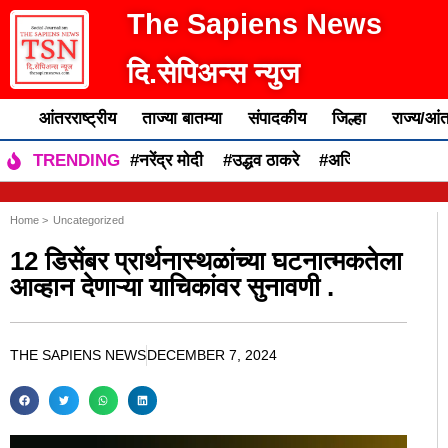
The Sapiens News
दि.सेपिअन्स न्युज
आंतरराष्ट्रीय
ताज्या बातम्या
संपादकीय
जिल्हा
राज्य/आंत
#नरेंद्र मोदी
#उद्धव ठाकरे
#अजित पवार
#एकन
TRENDING
Home >
Uncategorized
12 डिसेंबर प्रार्थनास्थळांच्या घटनात्मकतेला
आव्हान देणाऱ्या याचिकांवर सुनावणी .
THE SAPIENS NEWS
DECEMBER 7, 2024