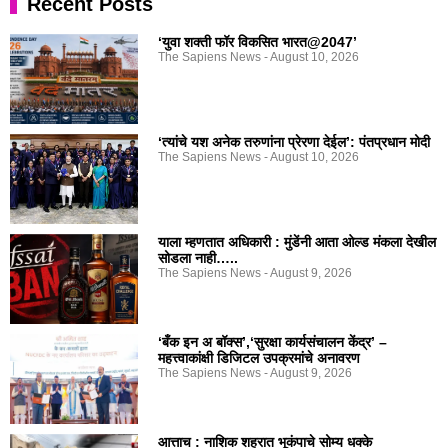
Recent Posts
‘युवा शक्ती फॉर विकसित भारत@2047’
The Sapiens News
August 10, 2026
‘त्यांचे यश अनेक तरुणांना प्रेरणा देईल’: पंतप्रधान मोदी
The Sapiens News
August 10, 2026
याला म्हणतात अधिकारी : मुंडेंनी आता ओल्ड मंकला देखील
सोडला नाही…..
The Sapiens News
August 9, 2026
‘बँक इन अ बॉक्स’,‘सुरक्षा कार्यसंचालन केंद्र’ –
महत्त्वाकांक्षी डिजिटल उपक्रमांचे अनावरण
The Sapiens News
August 9, 2026
आत्ताच : नाशिक शहरात भूकंपाचे सोम्य धक्के