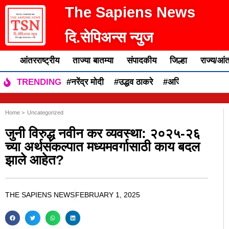
The Sapiens News
दि.सेपिअन्स न्युज
आंतरराष्ट्रीय
ताज्या बातम्या
संपादकीय
जिल्हा
राज्य/आंत
#नरेंद्र मोदी
#उद्धव ठाकरे
#अजित पवार
#एकन
TRENDING
Home >
Uncategorized
जुनी विरुद्ध नवीन कर व्यवस्था: २०२५-२६
च्या अर्थसंकल्पात मध्यमवर्गासाठी काय बदल
झाले आहेत?
THE SAPIENS NEWS
FEBRUARY 1, 2025