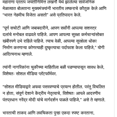
महाराणा प्रताप जयंतीनिमित्त लखनौ येथे झालेल्या सार्वजनिक
मेळाव्यात बोलताना मुख्यमंत्र्यांनी भारतीय लष्कराचे कौतुक केले आणि
“भारत नेहमीच विजेता असतो” असे प्रतिपादन केले.
“पूर्ण सचोटी आणि जबाबदारीने, आपण सर्वांनी आपल्या सशस्त्र
दलांचे मनोबल वाढवले पाहिजे. आपण आपल्या सुरक्षा कर्मचाऱ्यांसोबत
खंबीरपणे उभे राहिले पाहिजे. त्याच वेळी, आपल्या सुरक्षेला धोका
निर्माण करणाऱ्या कोणत्याही दुष्कृत्याचा पर्दाफाश केला पाहिजे,” योगी
आदित्यनाथ म्हणाले.
त्यांनी नागरिकांना चुकीच्या माहितीला बळी पडण्यापासून सावध केले,
विशेषतः सोशल मीडिया प्लॅटफॉर्मवर.
“सोशल मीडियाद्वारे अफवा पसरवण्याचे प्रयत्न होतील. परंतु विचलित
न होता, संपूर्ण देशाने केंद्रीय नेतृत्वाचे, विशेषतः आपले आदरणीय
पंतप्रधान नरेंद्र मोदी यांचे मार्गदर्शन पाळले पाहिजे,” असे ते म्हणाले.
भारताची ताकद आणि लवचिकता पुन्हा एकदा स्पष्ट करताना,