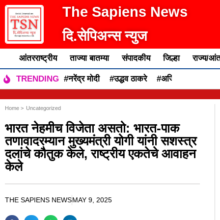
The Sapiens News
दि.सेपिअन्स न्युज
आंतरराष्ट्रीय
ताज्या बातम्या
संपादकीय
जिल्हा
राज्य/आंत
#नरेंद्र मोदी
#उद्धव ठाकरे
#अजित पवार
#एकन
TRENDING
Home >
Uncategorized
भारत नेहमीच विजेता असतो: भारत-पाक
तणावादरम्यान मुख्यमंत्री योगी यांनी सशस्त्र
दलांचे कौतुक केले, राष्ट्रीय एकतेचे आवाहन
केले
THE SAPIENS NEWS
MAY 9, 2025