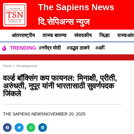
The Sapiens News
दि.सेपिअन्स न्युज
आंतरराष्ट्रीय
ताज्या बातम्या
संपादकीय
जिल्हा
राज्य/आंत
#नरेंद्र मोदी
#उद्धव ठाकरे
#अजित पवार
#एकन
TRENDING
Home >
Uncategorized
वर्ल्ड बॉक्सिंग कप फायनल: मिनाक्षी, प्रीती,
अरुंधती, नुपूर यांनी भारतासाठी सुवर्णपदक
जिंकले
THE SAPIENS NEWS
NOVEMBER 20, 2025