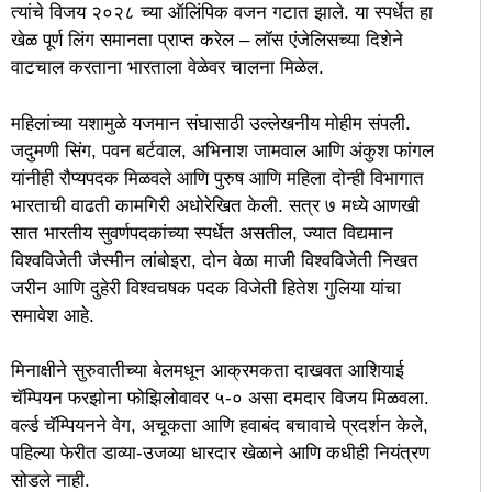
त्यांचे विजय २०२८ च्या ऑलिंपिक वजन गटात झाले. या स्पर्धेत हा
खेळ पूर्ण लिंग समानता प्राप्त करेल – लॉस एंजेलिसच्या दिशेने
वाटचाल करताना भारताला वेळेवर चालना मिळेल.
महिलांच्या यशामुळे यजमान संघासाठी उल्लेखनीय मोहीम संपली.
जदुमणी सिंग, पवन बर्टवाल, अभिनाश जामवाल आणि अंकुश फांगल
यांनीही रौप्यपदक मिळवले आणि पुरुष आणि महिला दोन्ही विभागात
भारताची वाढती कामगिरी अधोरेखित केली. सत्र ७ मध्ये आणखी
सात भारतीय सुवर्णपदकांच्या स्पर्धेत असतील, ज्यात विद्यमान
विश्वविजेती जैस्मीन लांबोइरा, दोन वेळा माजी विश्वविजेती निखत
जरीन आणि दुहेरी विश्वचषक पदक विजेती हितेश गुलिया यांचा
समावेश आहे.
मिनाक्षीने सुरुवातीच्या बेलमधून आक्रमकता दाखवत आशियाई
चॅम्पियन फरझोना फोझिलोवावर ५-० असा दमदार विजय मिळवला.
वर्ल्ड चॅम्पियनने वेग, अचूकता आणि हवाबंद बचावाचे प्रदर्शन केले,
पहिल्या फेरीत डाव्या-उजव्या धारदार खेळाने आणि कधीही नियंत्रण
सोडले नाही.