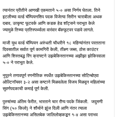
त्यानंतर प्रीतीने आणखी एकमताने ५-० असा निर्णय घेतला. तिने
इटलीच्या वर्ल्ड चॅम्पियनशिप पदक विजेत्या सिरीन चाराबीला अथक
दबाव, उत्कृष्ट फूटवर्क आणि कडक हेड शॉट्सने पराभूत केले
ज्यामुळे तिच्या प्रतिस्पर्ध्याला वारंवार बॅकफूटवर पडावे लागले.
माजी युथ वर्ल्ड चॅम्पियन अरुंधती चौधरीने १८ महिन्यांनंतर परतताना
दिवसातील सर्वात पूर्ण कामगिरी केली, तीक्ष्ण जब्स, ठोस काउंटर
आणि शिस्तबद्ध रिंग क्राफ्टने उझबेकिस्तानच्या अझीझा झोकिरवाला
५-० ने पराभूत केले.
नुपूरने तणावपूर्ण रणनीतिक स्पर्धेत उझबेकिस्तानच्या सोटिम्बोएवा
ओल्टिनॉयवर ३-२ असा कष्टाने मिळवलेला विजय मिळवून महिलांच्या
सुवर्णपदकाची कमाई पूर्ण केली.
पुरुषांच्या अंतिम फेरीत, भारताने चार रौप्य पदके जिंकली. जदुमणी
सिंग (५० किलो) ने शौर्याने झुंज दिली आणि नंतर त्याला
उझबेकिस्तानच्या असिलबेक जालिलोव्हकडून १-४ असा पराभव