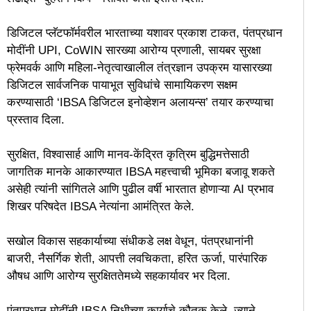
डिजिटल प्लॅटफॉर्मवरील भारताच्या यशावर प्रकाश टाकत, पंतप्रधान
मोदींनी UPI, CoWIN सारख्या आरोग्य प्रणाली, सायबर सुरक्षा
फ्रेमवर्क आणि महिला-नेतृत्वाखालील तंत्रज्ञान उपक्रम यासारख्या
डिजिटल सार्वजनिक पायाभूत सुविधांचे सामायिकरण सक्षम
करण्यासाठी ‘IBSA डिजिटल इनोव्हेशन अलायन्स’ तयार करण्याचा
प्रस्ताव दिला.
सुरक्षित, विश्वासार्ह आणि मानव-केंद्रित कृत्रिम बुद्धिमत्तेसाठी
जागतिक मानके आकारण्यात IBSA महत्त्वाची भूमिका बजावू शकते
असेही त्यांनी सांगितले आणि पुढील वर्षी भारतात होणाऱ्या AI प्रभाव
शिखर परिषदेत IBSA नेत्यांना आमंत्रित केले.
सखोल विकास सहकार्याच्या संधीकडे लक्ष वेधून, पंतप्रधानांनी
बाजरी, नैसर्गिक शेती, आपत्ती लवचिकता, हरित ऊर्जा, पारंपारिक
औषध आणि आरोग्य सुरक्षिततेमध्ये सहकार्यावर भर दिला.
पंतप्रधान मोदींनी IBSA निधीच्या कार्याचे कौतुक केले, ज्याने