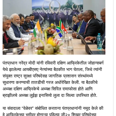
पंतप्रधान नरेंद्र मोदी यांनी रविवारी दक्षिण आफ्रिकेतील जोहान्सबर्ग
येथे झालेल्या आयबीएसए नेत्यांच्या बैठकीत भाग घेतला, जिथे त्यांनी
संयुक्त राष्ट्र सुरक्षा परिषदेसह जागतिक प्रशासन संस्थांमध्ये
सुधारणा करण्याची तातडीची गरज अधोरेखित केली. या बैठकीचे
अध्यक्ष दक्षिण आफ्रिकेचे अध्यक्ष सिरिल रामाफोसा होते आणि
ब्राझीलचे अध्यक्ष लुईझ इनासियो लुला दा सिल्वा उपस्थित होते.
या संवादाला “वेळेवर” संबोधित करताना पंतप्रधानांनी नमूद केले की
हे आफ्रिकेच्या भूमीवर होणाऱ्या पहिल्या जी२० शिखर परिषदेच्या