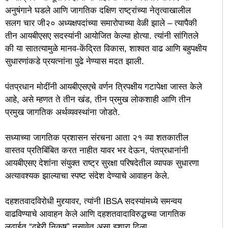
अनुषंगाने घडले आणि जागतिक दक्षिण राष्ट्रांच्या नेतृत्वाखालील
सलग चार जी२० अध्यक्षपदांच्या समारोपाच्या वेळी झाले – त्यापैकी
तीन आयबीएसए सदस्यांनी आयोजित केल्या होत्या. त्यांनी सांगितले
की या सातत्यामुळे मानव-केंद्रित विकास, शाश्वत वाढ आणि बहुपक्षीय
सुधारणांकडे प्रयत्नांना पुढे नेण्यास मदत झाली.
पंतप्रधान मोदींनी आयबीएसएचे वर्णन त्रिपक्षीय गटापेक्षा जास्त केले
आहे, असे म्हणत ते तीन खंड, तीन प्रमुख लोकशाही आणि तीन
प्रमुख जागतिक अर्थव्यवस्थांना जोडते.
सध्याच्या जागतिक प्रशासन संरचना आता २१ व्या शतकातील
वास्तव प्रतिबिंबित करत नाहीत यावर भर देऊन, पंतप्रधानांनी
आयबीएसए देशांना संयुक्त राष्ट्र सुरक्षा परिषदेतील व्यापक सुधारणा
अत्यावश्यक झाल्याचा स्पष्ट संदेश देण्याचे आवाहन केले.
दहशतवादविरोधी मुद्द्यावर, त्यांनी IBSA सदस्यांमध्ये समन्वय
वाढविण्याचे आवाहन केले आणि दहशतवादाविरुद्धच्या जागतिक
लढाईत “दुहेरी निकष” नसावेत असा इशारा दिला.