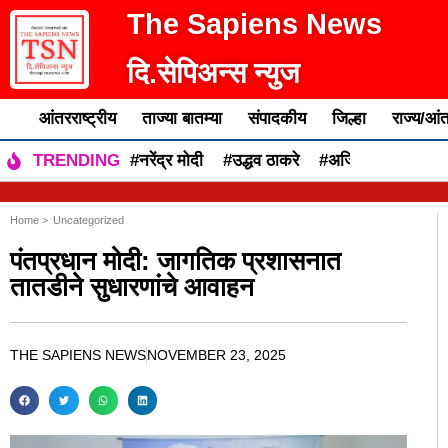
The Sapiens News
दि.सेपिअन्स न्युज
आंतरराष्ट्रीय
ताज्या बातम्या
संपादकीय
जिल्हा
राज्य/आंत
#नरेंद्र मोदी
#उद्धव ठाकरे
#अजित पवार
#एकन
TRENDING
Home >
Uncategorized
पंतप्रधान मोदी: जागतिक प्रशासनात
तातडीने सुधारणांचे आवाहन
THE SAPIENS NEWS
NOVEMBER 23, 2025