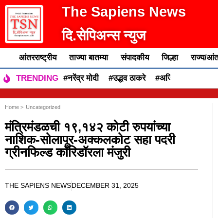
The Sapiens News
दि.सेपिअन्स न्युज
आंतरराष्ट्रीय
ताज्या बातम्या
संपादकीय
जिल्हा
राज्य/आंत
#नरेंद्र मोदी
#उद्धव ठाकरे
#अजित पवार
#एकन
TRENDING
Home >
Uncategorized
मंत्रिमंडळची १९,१४२ कोटी रुपयांच्या
नाशिक-सोलापूर-अक्कलकोट सहा पदरी
ग्रीनफिल्ड कॉरिडॉरला मंजुरी
THE SAPIENS NEWS
DECEMBER 31, 2025